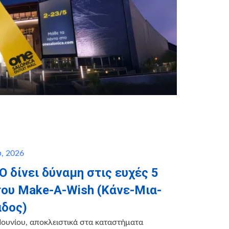
, 2026
 δίνει δύναμη στις ευχές 5
του Make-A-Wish (Κάνε-Μια-
άδος)
Ιουνίου, αποκλειστικά στα καταστήματα