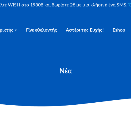
είλτε WISH στο 19808 και δωρίστε 2€ με μια κλήση ή ένα SMS,
Ο
ρικτής
Γίνε εθελοντής
Αστέρι της Ευχής!
Eshop
Νέα