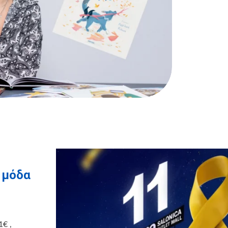
η μόδα
1€ ,