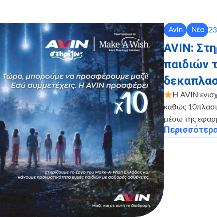
23
Avin
Νέα
AVIN: Στ
παιδιών 
δεκαπλασ
Η AVIN ενισ
καθώς 10πλασιά
μέσω της εφαρ
Περισσότερ