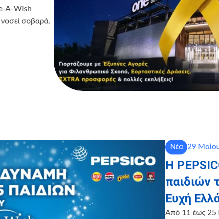
ke-A-Wish
 νοσεί σοβαρά.
29 Μαΐου
Νέα
Η PEPSICO
παιδιών 
Ευχή Ελλ
Από 11 έως 25 