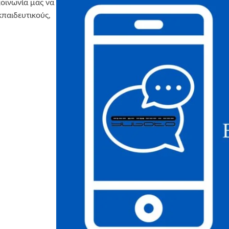
κοινωνία μας να
κπαιδευτικούς,