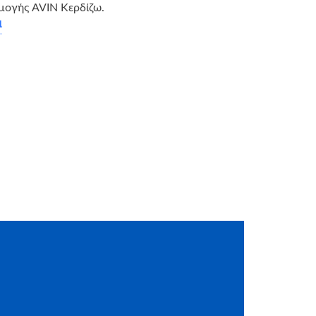
μογής AVIN Κερδίζω.
α