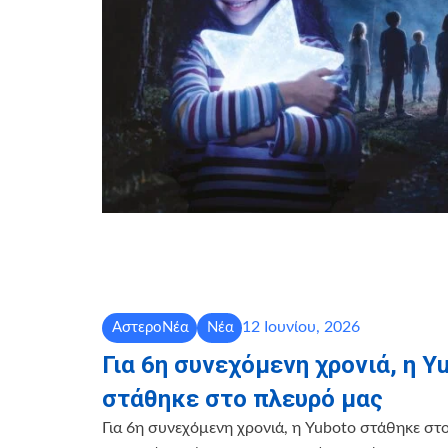
12 Ιουνίου, 2026
ΑστεροΝέα
Νέα
Για 6η συνεχόμενη χρονιά, η Y
στάθηκε στο πλευρό μας
Για 6η συνεχόμενη χρονιά, η Yuboto στάθηκε στ