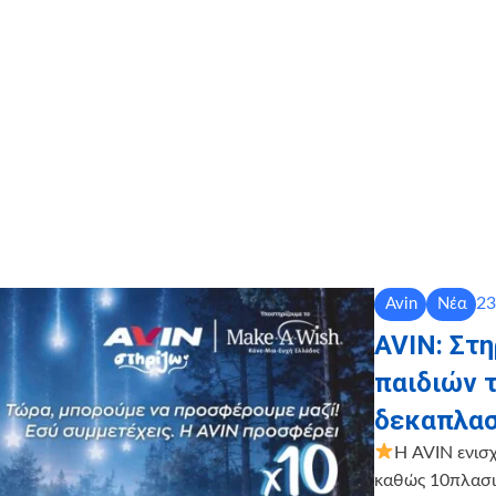
23
Avin
Νέα
AVIN: Στ
παιδιών 
δεκαπλασ
Η AVIN ενισ
καθώς 10πλασιά