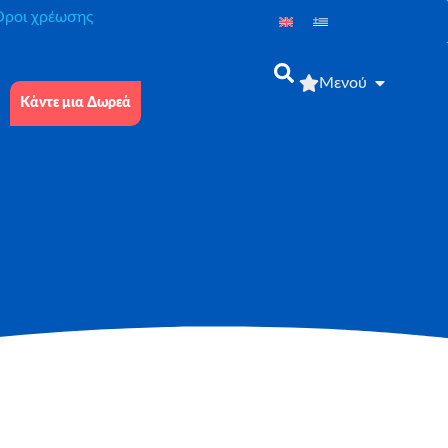
́ροι χρέωσης
Μενού
Κάντε μια Δωρεά