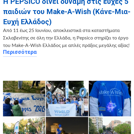
Η PEPSICO δίνει δύναμη στις ευχές 5
παιδιών του Make-A-Wish (Κάνε-Μια-
Ευχή Ελλάδος)
Από 11 έως 25 Ιουνίου, αποκλειστικά στα καταστήματα
Σκλαβενίτης σε όλη την Ελλάδα, η Pepsico στηρίζει το έργο
του Make-A-Wish Ελλάδος με απλές πράξεις μεγάλης αξίας!
Περισσότερα