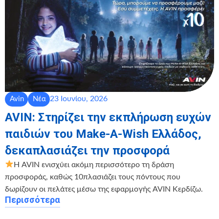
23 Ιουνίου, 2026
Avin
Νέα
AVIN: Στηρίζει την εκπλήρωση ευχών
παιδιών του Make-A-Wish Ελλάδος,
δεκαπλασιάζει την προσφορά
Η AVIN ενισχύει ακόμη περισσότερο τη δράση
προσφοράς, καθώς 10πλασιάζει τους πόντους που
δωρίζουν οι πελάτες μέσω της εφαρμογής AVIN Κερδίζω.
Περισσότερα