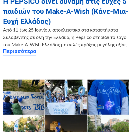
Η PEPSICO δίνει δύναμη στις ευχές 5
παιδιών του Make-A-Wish (Κάνε-Μια-
Ευχή Ελλάδος)
Από 11 έως 25 Ιουνίου, αποκλειστικά στα καταστήματα
Σκλαβενίτης σε όλη την Ελλάδα, η Pepsico στηρίζει το έργο
του Make-A-Wish Ελλάδος με απλές πράξεις μεγάλης αξίας!
Περισσότερα