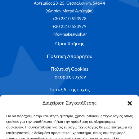
Αρτέμιδος 23-25, Θεσσαλονίκη, 54644
(πλησίον Μετρό Ανάληψη)
+30 2310 523978
+30 2310 523979
info@makeawish.gr
Όροι Χρήσης
Πολιτική Απορρήτου
Πολιτική Cookies
Ιστορίες ευχών
Το ταξίδι της ευχής
Κριτήρια Καταλληλότητας
Διαχείριση Συγκατάθεσης
Υποβολή Αιτήματος
Για να παρέχουμε την καλύτερη εμπειρία, χρησιμοποιούμε τεχνολογίες όπως
cookies για την αποθήκευση ή/και την πρόσβαση σε πληροφορίες
NEWSLETTER
συσκευών. Η συγκατάθεση για τις εν λόγω τεχνολογίες θα μας επιτρέψει να
Email*
επεξεργαστούμε δεδομένα προσωπικού χαρακτήρα, όπως συμπεριφορά
περιήγησης ή μοναδικά αναγνωριστικά σε αυτόν τον ιστότοπο. Η μη