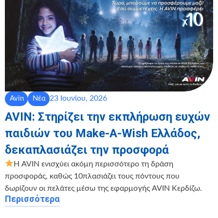
23 Ιουνίου, 2026
Avin
Νέα
AVIN: Στηρίζει την εκπλήρωση ευχών
παιδιών του Make-A-Wish Ελλάδος,
δεκαπλασιάζει την προσφορά
Η AVIN ενισχύει ακόμη περισσότερο τη δράση
προσφοράς, καθώς 10πλασιάζει τους πόντους που
δωρίζουν οι πελάτες μέσω της εφαρμογής AVIN Κερδίζω.
Περισσότερα