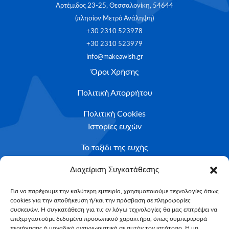
Αρτέμιδος 23-25, Θεσσαλονίκη, 54644
(πλησίον Μετρό Ανάληψη)
+30 2310 523978
+30 2310 523979
info@makeawish.gr
Όροι Χρήσης
Πολιτική Απορρήτου
Πολιτική Cookies
Ιστορίες ευχών
Το ταξίδι της ευχής
Κριτήρια Καταλληλότητας
Διαχείριση Συγκατάθεσης
Υποβολή Αιτήματος
Για να παρέχουμε την καλύτερη εμπειρία, χρησιμοποιούμε τεχνολογίες όπως
cookies για την αποθήκευση ή/και την πρόσβαση σε πληροφορίες
NEWSLETTER
συσκευών. Η συγκατάθεση για τις εν λόγω τεχνολογίες θα μας επιτρέψει να
Email*
επεξεργαστούμε δεδομένα προσωπικού χαρακτήρα, όπως συμπεριφορά
περιήγησης ή μοναδικά αναγνωριστικά σε αυτόν τον ιστότοπο. Η μη