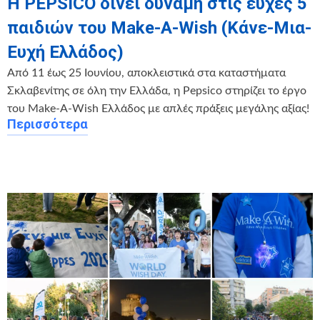
Η PEPSICO δίνει δύναμη στις ευχές 5
παιδιών του Make-A-Wish (Κάνε-Μια-
Ευχή Ελλάδος)
Από 11 έως 25 Ιουνίου, αποκλειστικά στα καταστήματα
Σκλαβενίτης σε όλη την Ελλάδα, η Pepsico στηρίζει το έργο
του Make-A-Wish Ελλάδος με απλές πράξεις μεγάλης αξίας!
Περισσότερα