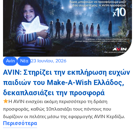
23 Ιουνίου, 2026
Avin
Νέα
AVIN: Στηρίζει την εκπλήρωση ευχών
παιδιών του Make-A-Wish Ελλάδος,
δεκαπλασιάζει την προσφορά
Η AVIN ενισχύει ακόμη περισσότερο τη δράση
προσφοράς, καθώς 10πλασιάζει τους πόντους που
δωρίζουν οι πελάτες μέσω της εφαρμογής AVIN Κερδίζω.
Περισσότερα