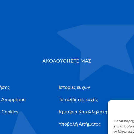
ΑΚΟΛΟΥΘΗΣΤΕ ΜΑΣ
ήσης
Ιστορίες ευχών
ή Απορρήτου
Το ταξίδι της ευχής
 Cookies
Κριτήρια Καταλληλότητας
Για να παρέ
Υποβολή Αιτήματος
την αποθήκε
εν λόγω τεχ