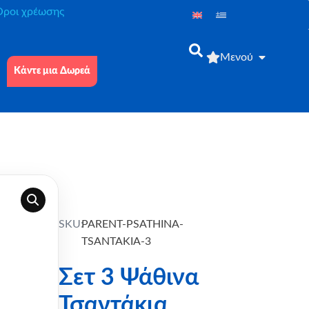
́ροι χρέωσης
Μενού
Κάντε μια Δωρεά
SKU:
PARENT-PSATHINA-
TSANTAKIA-3
Σετ 3 Ψάθινα
Τσαντάκια