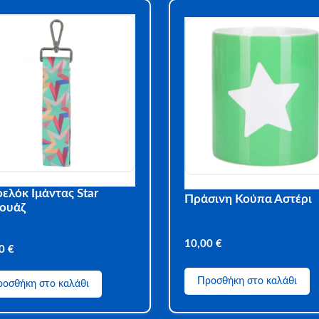
ελόκ Ιμάντας Star
Πράσινη Κούπα Αστέρι
κουάζ
10,00
€
00
€
Προσθήκη στο καλάθι
οσθήκη στο καλάθι