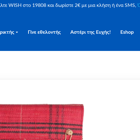
είλτε WISH στο 19808 και δωρίστε 2€ με μια κλήση ή ένα SMS,
Ο
ρικτής
Γίνε εθελοντής
Αστέρι της Ευχής!
Eshop
 Κόκκινο