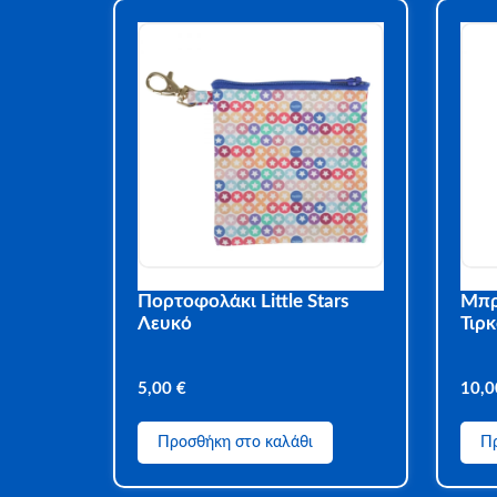
Πορτοφολάκι Little Stars
Μπρ
Λευκό
Τιρ
5,00
€
10,
Προσθήκη στο καλάθι
Πρ