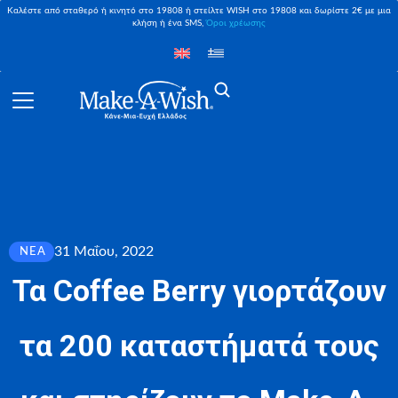
Καλέστε από σταθερό ή κινητό στο 19808 ή στείλτε WISH στο 19808 και δωρίστε 2€ με μια
κλήση ή ένα SMS,
Όροι χρέωσης
31 Μαΐου, 2022
ΝΈΑ
Τα Coffee Berry γιορτάζουν
τα 200 καταστήματά τους