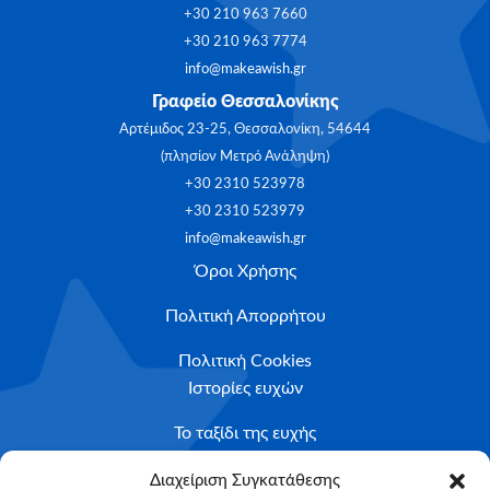
+30 210 963 7660
+30 210 963 7774
info@makeawish.gr
Γραφείο Θεσσαλονίκης
Αρτέμιδος 23-25, Θεσσαλονίκη, 54644
(πλησίον Μετρό Ανάληψη)
+30 2310 523978
+30 2310 523979
info@makeawish.gr
Όροι Χρήσης
Πολιτική Απορρήτου
Πολιτική Cookies
Ιστορίες ευχών
Το ταξίδι της ευχής
Κριτήρια Καταλληλότητας
Διαχείριση Συγκατάθεσης