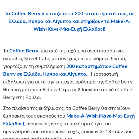
Τα
Coffee
Berry γιορτάζουν τα 200 καταστήματά τους σε
Ελλάδα, Κύπρο και Αίγυπτο και στηρίζουν το
Make-
A-
Wish (Κάνε-Μια-Ευχή Ελλάδος)!
Τα
Coffee
Berry
, μια από τις ταχύτερα αναπτυσσόμενες
αλυσίδες Street Café, με συνεχώς επεκτεινόμενο δίκτυο,
γιορτάζουν τη συμπλήρωση
200 καταστημάτων
Coffee
Berry σε Ελλάδα, Κύπρο και Αίγυπτο
.
Η εορταστική
εκδήλωση για αυτή την επιτυχία-ορόσημο της Coffee berry
θα πραγματοποιηθεί την
Πέμπτη 2 Ιουνίου
στο νέο Coffee
Berry στη Βούλα.
Στο πλαίσιο της εκδήλωσης, τα Coffee Berry θα στηρίξουν
έμπρακτα τους σκοπούς του
Make-
A-
Wish (Κάνε-Μια-Ευχή
Ελλάδος)
, αναγνωρίζοντας το πολύτιμο έργο του
οργανισμού που εκπληρώνει ευχές παιδιών 3- 18 ετών που