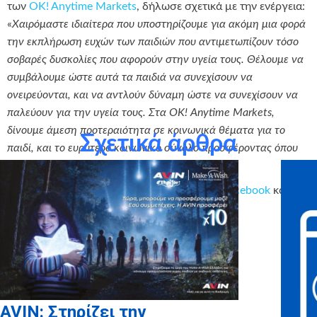
των
OK! Anytime Markets
, δήλωσε σχετικά με την ενέργεια:
«
Χαιρόμαστε ιδιαίτερα που υποστηρίζουμε για ακόμη μια φορά
την εκπλήρωση ευχών των παιδιών που αντιμετωπίζουν τόσο
σοβαρές δυσκολίες που αφορούν στην υγεία τους. Θέλουμε να
συμβάλουμε ώστε αυτά τα παιδιά να συνεχίσουν να
ονειρεύονται, και να αντλούν δύναμη ώστε να συνεχίσουν να
παλεύουν για την υγεία τους. Στα OK! Anytime Markets,
δίνουμε άμεση προτεραιότητα σε κοινωνικά θέματα για το
Σχετικά άρθρα
παιδί, και το ευρύτερο κοινωνικό σύνολο προσφέροντας όπου
υπάρχει ανάγκη
. »
Ακολουθήστε τα
Ο
K
!
Anytime
Markets
στο
Facebook
και στο
Instagram
.
AVIN: Στηρίζει την