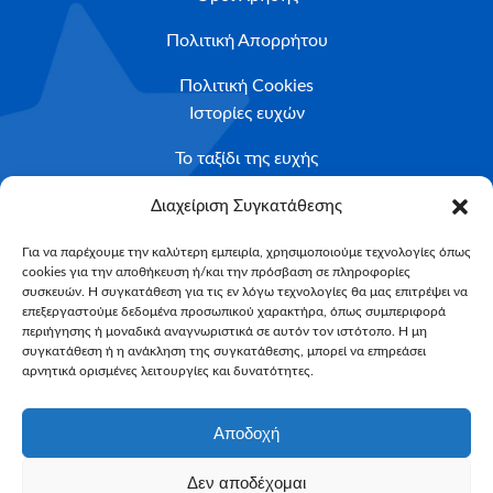
Πολιτική Απορρήτου
Πολιτική Cookies
Ιστορίες ευχών
Το ταξίδι της ευχής
Κριτήρια Καταλληλότητας
Διαχείριση Συγκατάθεσης
Υποβολή Αιτήματος
Για να παρέχουμε την καλύτερη εμπειρία, χρησιμοποιούμε τεχνολογίες όπως
cookies για την αποθήκευση ή/και την πρόσβαση σε πληροφορίες
NEWSLETTER
συσκευών. Η συγκατάθεση για τις εν λόγω τεχνολογίες θα μας επιτρέψει να
Email*
επεξεργαστούμε δεδομένα προσωπικού χαρακτήρα, όπως συμπεριφορά
περιήγησης ή μοναδικά αναγνωριστικά σε αυτόν τον ιστότοπο. Η μη
συγκατάθεση ή η ανάκληση της συγκατάθεσης, μπορεί να επηρεάσει
αρνητικά ορισμένες λειτουργίες και δυνατότητες.
Αποδοχή
Δεν αποδέχομαι