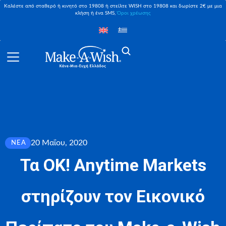
Καλέστε από σταθερό ή κινητό στο 19808 ή στείλτε WISH στο 19808 και δωρίστε 2€ με μια
κλήση ή ένα SMS,
Όροι χρέωσης
20 Μαΐου, 2020
ΝΈΑ
Τα ΟΚ! Anytime Markets
στηρίζουν τον Εικονικό