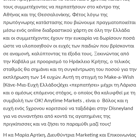
τους συμμετέχοντες να περπατήσουν στο κέντρο της
Αθήνας και της Θεσσαλονίκης. Φέτος λόγω της
πρωτόγνωρης κατάστασης που βιώνουμε πραγματοποιείται
μέσω ενός online διαδραστικού χάρτη σε όλη την Ελλάδα
και οι συμμετέχοντες έχουν την ευκαιρία να δωρίσουν ποσά
ώστε να υλοποιηθούν οι ευχές των παιδιών που βρίσκονται
σε αναμονή, καλύπτοντας τα έξοδα τους. Ξεκινώντας από
την Καβάλα με προορισμό το Ηράκλειο Κρήτης, ο τελικός
σταθμός θα σημάνει και τη συγκέντρωση του ποσού για την
εκπλήρωση των 14 ευχών. Αυτή τη στιγμή το Make-a-Wish
(Κάνε-Μια-Ευχή Ελλάδος)έχει «περπατήσει» μέχρι τη Λάρισα
και ο αμέσως επόμενος στόχος, ο οποίος θα καλυφθεί με τη
συμβολή των OK! Anytime Markets , είναι ο Βόλος και η
ευχή ενός 5χρονου κοριτσιού να ταξιδέψει στην Disneyland
για να συναντήσει από κοντά τις αγαπημένες της
πριγκίπισσες και να ζήσει το παραμύθι μαζί τους!
Η κα Μαρία Αρτίκη, Διευθύντρια Marketing και Επικοινωνίας