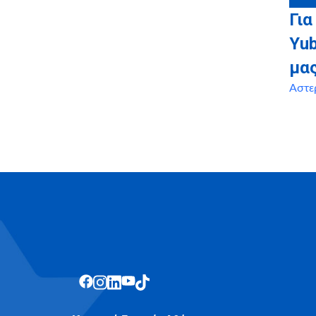
Για
Yu
μα
Αστε