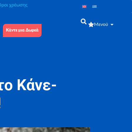
́ροι χρέωσης
Μενού
Κάντε μια Δωρεά
ο Κάνε-
!