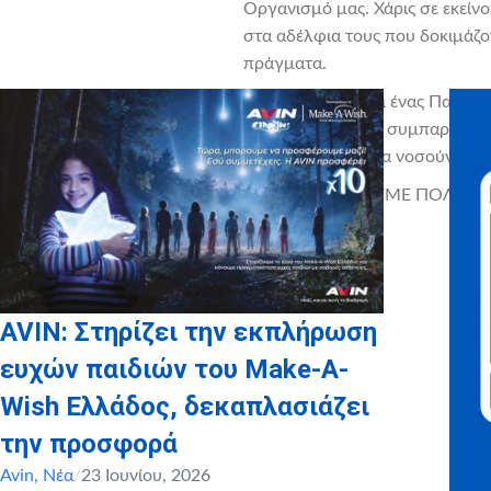
Οργανισμό μας. Χάρις σε εκείν
στα αδέλφια τους που δοκιμάζον
πράγματα.
Το
ΚΥΤΤΑΡΟ
είναι ένας Πανελλ
Στόχος του είναι η συμπαράστασ
εφήβους που τώρα νοσούν και το
ΣΑΣ ΕΥΧΑΡΙΣΤΟΥΜΕ ΠΟΛΥ ΚΥ
AVIN: Στηρίζει την εκπλήρωση
ευχών παιδιών του Make-A-
Wish Ελλάδος, δεκαπλασιάζει
την προσφορά
Avin
,
Νέα
/
23 Ιουνίου, 2026