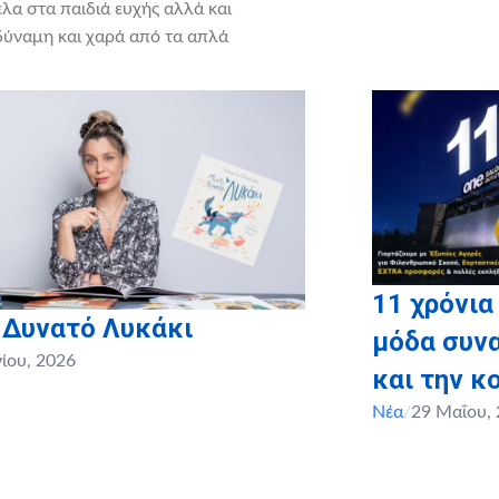
α στα παιδιά ευχής αλλά και
 δύναμη και χαρά από τα απλά
ιδική και εφηβική ηλικία.
υλική) προς τα παιδιά και τους
αι εφηβική ηλικία.
11 χρόνια
 Δυνατό Λυκάκι
μόδα συνα
νίου, 2026
και την κ
Νέα
/
29 Μαΐου,