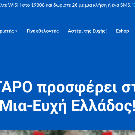
είλτε WISH στο 19808 και δωρίστε 2€ με μια κλήση ή ένα SMS,
Ο
ρικτής
Γίνε εθελοντής
Αστέρι της Ευχής!
Eshop
ΤΑΡΟ προσφέρει στ
Μια-Ευχή Ελλάδος