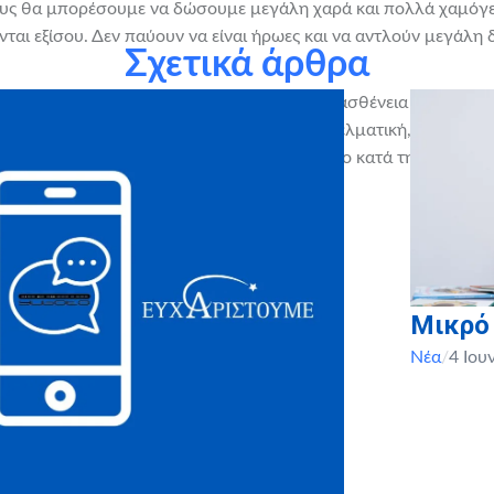
ους θα μπορέσουμε να δώσουμε μεγάλη χαρά και πολλά χαμόγελ
ται εξίσου. Δεν παύουν να είναι ήρωες και να αντλούν μεγάλη
Σχετικά άρθρα
ήνιος Σύλλογος ατόμων με νεοπλασματική ασθένεια κατά την πα
η με κάθε μορφή βοήθειας (ιατρική, επαγγελματική, νομική και 
υς ενήλικες που έχουν νοσήσει από καρκίνο κατά την παιδική κ
ΤΤΑΡΟ!
Μικρό
Νέα
/
4 Ιου