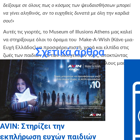
δείξουμε σε όλους πως ο κόσμος των ψευδαισθήσεων μπορεί
να γίνει αληθινός, αν το ευχηθείς δυνατά με όλη την καρδιά
σου!»
Αυτές τις γιορτές, το Museum of Illusions Athens μας καλεί
να στηρίξουμε όλοι το όραμα του Make-A-Wish (Κάνε-μια-
Ευχή Ελλάδος) να προσφέρει πιστή, χαρά και ελπίδα στις
Σχετικά άρθρα
ζωές των παιδιών και των οικογενειών τους, αποκτώντας
εισιτήρια για εμάς και την οικογένεια ή τους φίλους μας για
το μοναδικό αυτό χώρο ψυχαγωγίας.
Μάθετε περισσότερα για την ενέργεια στο
https://www.museumofillusions.gr/el/
AVIN: Στηρίζει την
εκπλήρωση ευχών παιδιών