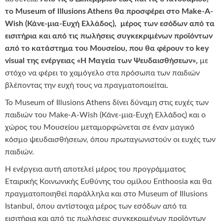
το Museum of Illusions Athens
θα προσφέρει στο Make-A-
Wish (Κάνε-μια-Ευχή Ελλάδος), μέρος των εσόδων από τα
εισιτήρια και από τις πωλήσεις συγκεκριμένων προϊόντων
από το κατάστημα του Μουσείου, που θα φέρουν το key
visual της ενέργειας «Η Μαγεία των Ψευδαισθήσεων»,
με
στόχο να φέρει το χαμόγελο στα πρόσωπα των παιδιών
βλέποντας την ευχή τους να πραγματοποιείται.
Το Museum of Illusions Athens δίνει δύναμη στις ευχές των
παιδιών του Make-A-Wish (Κάνε-μια-Ευχή Ελλάδος) και ο
χώρος του Μουσείου μεταμορφώνεται σε έναν μαγικό
κόσμο ψευδαισθήσεων, όπου πρωταγωνιστούν οι ευχές των
παιδιών.
Η ενέργεια αυτή αποτελεί μέρος του προγράμματος
Εταιρικής Κοινωνικής Ευθύνης του ομίλου Enthoosia και θα
πραγματοποιηθεί παράλληλα και στο Museum of Illusions
Istanbul, όπου αντίστοιχα μέρος των εσόδων από τα
εισιτήρια και από τις πωλήσεις συγκεκριμένων προϊόντων