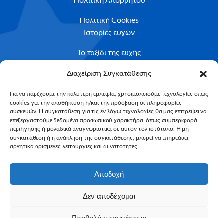
Πολιτική Απορρήτου
Πολιτική Cookies
Ιστορίες ευχών
Το ταξίδι της ευχής
Κριτήρια Καταλληλότητας
Διαχείριση Συγκατάθεσης
Υποβολή Αιτήματος
Για να παρέχουμε την καλύτερη εμπειρία, χρησιμοποιούμε τεχνολογίες όπως
cookies για την αποθήκευση ή/και την πρόσβαση σε πληροφορίες
NEWSLETTER
συσκευών. Η συγκατάθεση για τις εν λόγω τεχνολογίες θα μας επιτρέψει να
Email*
επεξεργαστούμε δεδομένα προσωπικού χαρακτήρα, όπως συμπεριφορά
περιήγησης ή μοναδικά αναγνωριστικά σε αυτόν τον ιστότοπο. Η μη
συγκατάθεση ή η ανάκληση της συγκατάθεσης, μπορεί να επηρεάσει
αρνητικά ορισμένες λειτουργίες και δυνατότητες.
Αποδοχή
Δεν αποδέχομαι
Make-A-Wish Greece © 2025
Προβολή προτιμήσεων