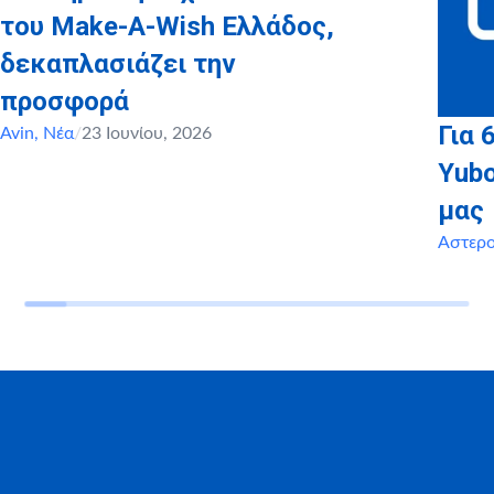
του Make-A-Wish Ελλάδος,
δεκαπλασιάζει την
προσφορά
Για 
Avin
,
Νέα
/
23 Ιουνίου, 2026
Yubo
μας
Αστερ