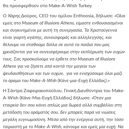
θα προσφερθούν στο Make-A-Wish Turkey.
Ο Χάρης Δούρος, CEO του ομίλου Enthoosia, δήλωσε: «
Όλοι
εμείς στο
Museum
of Ι
llusions
Athens, είμαστε ενθουσιασμένοι
και συγκινημένοι με αυτή τη συνεργασία. Τα Χριστούγεννα
είναι γιορτή αγάπης, συνεισφοράς και αλληλεγγύης, και
θέλουμε να σταθούμε δίπλα σε αυτά τα παιδιά που μας
χρειάζονται για να συνεισφέρουμε στην εκπλήρωση των ευχών
τους. Σας προσκαλούμε να έρθετε στο Museum of Illusions
Athens για να ζήσετε από κοντά την μαγεία των
ψευδαισθήσεων και των ευχών, για να ενισχύσουμε όλοι μαζί
το όραμα του Make-A-Wish (Κάνε-μια-Ευχή Ελλάδος)
.»
Η Σάντρα Ζαφειρακοπούλου, Γενική Διευθύντρια του Make-
A-Wish (Κάνε-Μια-Ευχή Ελλάδος) δήλωσε:
«Όταν μια
εταιρεία δεν σου κάνει απλώς μια δωρεά αλλά συμβάλλει στη
μετάδοση του οράματός σου, δεν μπορείς παρά να νιώσεις
μεγάλη ευγνωμοσύνη. Μέσα από την ενέργεια αυτή, την τόσο
ταιριαστή με το Make-A-Wish, κάνουμε και εμείς μία ευχή: Να