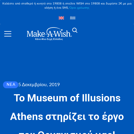
Καλέστε από σταθερό ή κινητό στο 19808 ή στείλτε WISH στο 19808 και δωρίστε 2€ με μια
κλήση ή ένα SMS,
Όροι χρέωσης
5 Δεκεμβρίου, 2019
ΝΈΑ
Το Museum of Illusions
Athens στηρίζει το έργο