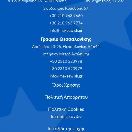
Λ. Βουλιαγμένης 261 & Κυμοθόης, Αγ. Δημήτριος, 17 236
(είσοδος από Κυμοθόης 67)
+30 210 963 7660
+30 210 963 7774
info@makeawish.gr
Γραφείο Θεσσαλονίκης
Αρτέμιδος 23-25, Θεσσαλονίκη, 54644
(πλησίον Μετρό Ανάληψη)
+30 2310 523978
+30 2310 523979
info@makeawish.gr
Όροι Χρήσης
Πολιτική Απορρήτου
Πολιτική Cookies
Ιστορίες ευχών
Το ταξίδι της ευχής