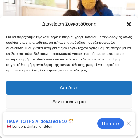
Διαχείριση Συγκατάθεσης
Για να παρέχουμε την καλύτερη εμπειρία, χρησιμοποιούμε τεχνολογίες όπως
cookies για την αποθήκευση ή/και την πρόσβαση σε πληροφορίες
συσκευών. Η συγκατάθεση για τις εν λόγω τεχνολογίες θα μας επιτρέψει να
επεξεργαστούμε δεδομένα προσωπικού χαρακτήρα, όπως συμπεριφορά
περιήγησης ή μοναδικά αναγνωριστικά σε αυτόν τον ιστότοπο. Η μη
συγκατάθεση ή η ανάκληση της συγκατάθεσης, μπορεί να επηρεάσει
αρνητικά ορισμένες λειτουργίες και δυνατότητες.
19 Μαρτίου, 2021
Ευχές
Εύχομαι να αποκτήσω
Εύχομαι να αποκτήσω ένα σκυλάκι –
Αποδοχή
Ζωή, 8, σάρκωμα Ewing
Δεν αποδέχομαι
Η Ζωή είχε αποφασίσει ότι πρώτα θα αντικρίσει το νέο της
φίλο και έπειτα θα αποφασίσει το όνομά του. Έτσι και έγινε
Προβολή προτιμήσεων
Περισσότερα
Πολιτική Cookies
Πολιτική Απορρήτου