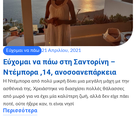
21 Απριλίου, 2021
Εύχομαι να πάω
Εύχομαι να πάω στη Σαντορίνη –
Ντέμπορα ,14, ανοσοανεπάρκεια
Η Ντέμπορα από πολύ μικρή δίνει μια μεγάλη μάχη με την
ασθένειά της. Χρειάστηκε να διασχίσει πολλές θάλασσες
από μωρό για να έχει μία καλύτερη ζωή, αλλά δεν είχε πάει
ποτέ, ούτε ήξερε καν, τι είναι νησί
Περισσότερα