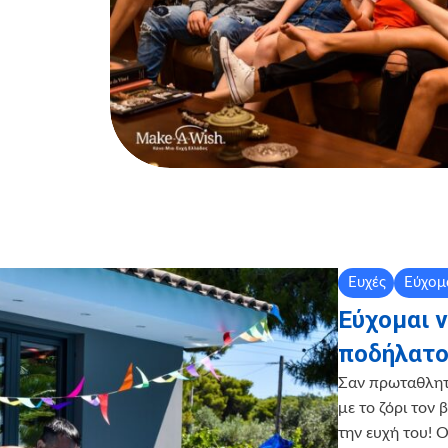
Ευχές
Εύχομ
Εύχομαι 
ποδήλατο
Σαν πρωταθλητή
με το ζόρι τον
την ευχή του! 