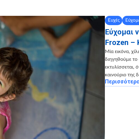
Ευχές
Εύχομ
Εύχομαι 
Frozen –
Μία εικόνα, χίλ
διηγηθούμε το 
εκτυλίσσεται, 
καινούριο της 
Περισσότερ