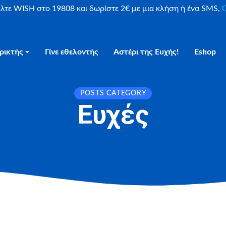
είλτε WISH στο 19808 και δωρίστε 2€ με μια κλήση ή ένα SMS,
Ο
ρικτής
Γίνε εθελοντής
Αστέρι της Ευχής!
Eshop
POSTS CATEGORY
Ευχές