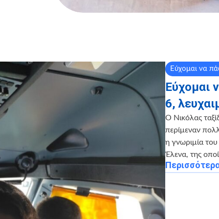
Εύχομαι να π
Εύχομαι 
6, λευχαι
Ο Νικόλας ταξίδ
περίμεναν πολλέ
η γνωριμία του 
Έλενα, της οπο
Περισσότερ