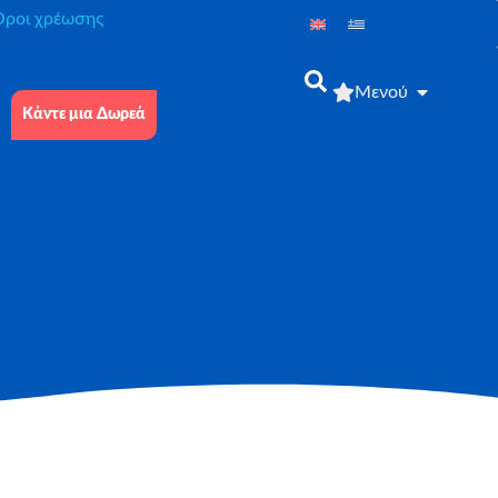
́ροι χρέωσης
Μενού
Κάντε μια Δωρεά