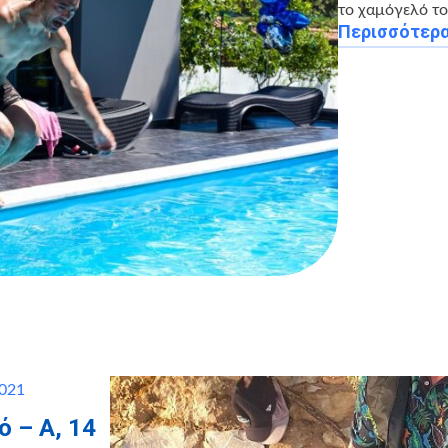
το χαμόγελό το
Περισσότερ
2021
 – Α, 14