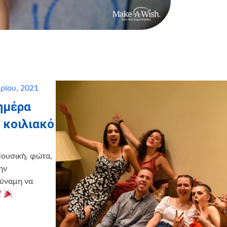
ρίου, 2021
ημέρα
 κοιλιακό
Μουσική, φώτα,
ην
δύναμη να