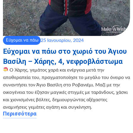
25 Ιανουαρίου, 2024
Εύχομαι να πάω
Εύχομαι να πάω στο χωριό του Άγιου
Βασίλη – Χάρης, 4, νεφροβλάστωμα
Ο Χάρης, γεμάτος χαρά και ενέργεια μετά την
αποθεραπεία του, πραγματοποίησε το μεγάλο του όνειρο να
συναντήσει τον Άγιο Βασίλη στο Ροβανιέμι. Μαζί με την
οικογένεια του έζησαν μαγικές στιγμές με ταράνδους, χάσκι
και χιονισμένες βόλτες, δημιουργώντας αξέχαστες
αναμνήσεις γεμάτες αγάπη και συγκίνηση.
Περισσότερα