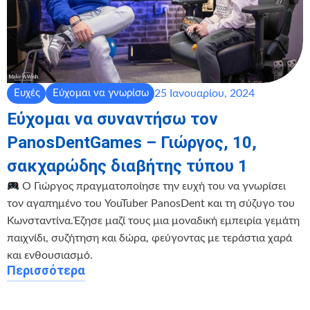
25 Ιανουαρίου, 2024
Ευχές
Εύχομαι να γνωρίσω
Εύχομαι να συναντήσω τον
PanosDentGames – Γιώργος, 10,
σακχαρώδης διαβήτης τύπου 1
Ο Γιώργος πραγματοποίησε την ευχή του να γνωρίσει
τον αγαπημένο του YouTuber PanosDent και τη σύζυγο του
Κωνσταντίνα.Έζησε μαζί τους μια μοναδική εμπειρία γεμάτη
παιχνίδι, συζήτηση και δώρα, φεύγοντας με τεράστια χαρά
και ενθουσιασμό.
Περισσότερα