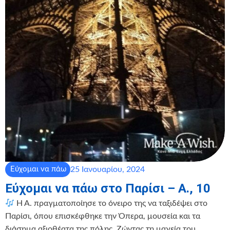
25 Ιανουαρίου, 2024
Εύχομαι να πάω
Εύχομαι να πάω στο Παρίσι – Α., 10
Η Α. πραγματοποίησε το όνειρο της να ταξιδέψει στο
Παρίσι, όπου επισκέφθηκε την Όπερα, μουσεία και τα
διάσημα αξιοθέατα της πόλης. Ζώντας τη μαγεία του