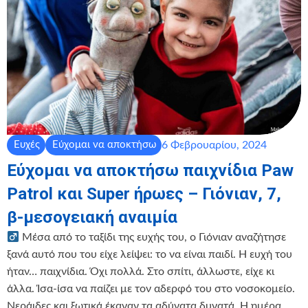
6 Φεβρουαρίου, 2024
Ευχές
Εύχομαι να αποκτήσω
Εύχομαι να αποκτήσω παιχνίδια Paw
Patrol και Super ήρωες – Γιόνιαν, 7,
β-μεσογειακή αναιμία
Μέσα από το ταξίδι της ευχής του, ο Γιόνιαν αναζήτησε
ξανά αυτό που του είχε λείψει: το να είναι παιδί. Η ευχή του
ήταν… παιχνίδια. Όχι πολλά. Στο σπίτι, άλλωστε, είχε κι
άλλα. Ίσα-ίσα να παίζει με τον αδερφό του στο νοσοκομείο.
Νεράιδες και ξωτικά έκαναν τα αδύνατα δυνατά. Η ημέρα