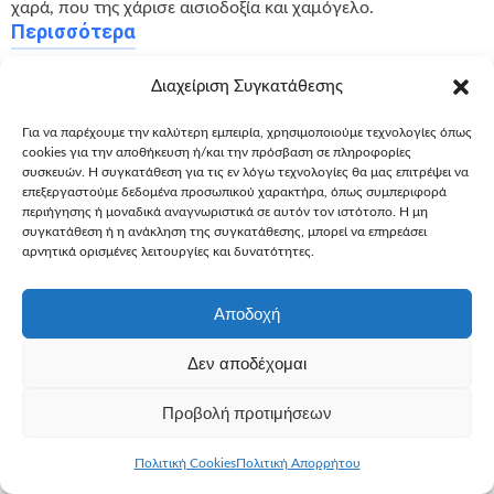
χαρά, που της χάρισε αισιοδοξία και χαμόγελο.
Περισσότερα
Διαχείριση Συγκατάθεσης
Για να παρέχουμε την καλύτερη εμπειρία, χρησιμοποιούμε τεχνολογίες όπως
cookies για την αποθήκευση ή/και την πρόσβαση σε πληροφορίες
συσκευών. Η συγκατάθεση για τις εν λόγω τεχνολογίες θα μας επιτρέψει να
επεξεργαστούμε δεδομένα προσωπικού χαρακτήρα, όπως συμπεριφορά
περιήγησης ή μοναδικά αναγνωριστικά σε αυτόν τον ιστότοπο. Η μη
συγκατάθεση ή η ανάκληση της συγκατάθεσης, μπορεί να επηρεάσει
αρνητικά ορισμένες λειτουργίες και δυνατότητες.
Αποδοχή
Δεν αποδέχομαι
Προβολή προτιμήσεων
Πολιτική Cookies
Πολιτική Απορρήτου
25 Ιανουαρίου, 2024
Ευχές
Εύχομαι να αποκτήσω