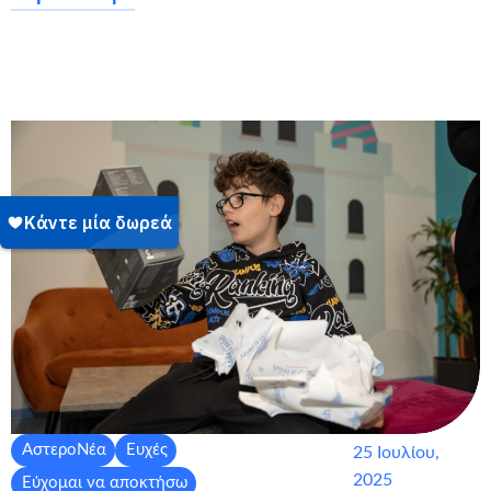
ΑστεροΝέα
Ευχές
25 Ιουλίου,
2025
Εύχομαι να αποκτήσω