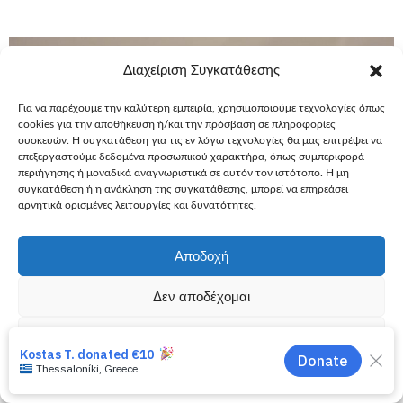
Διαχείριση Συγκατάθεσης
Για να παρέχουμε την καλύτερη εμπειρία, χρησιμοποιούμε τεχνολογίες όπως
cookies για την αποθήκευση ή/και την πρόσβαση σε πληροφορίες
συσκευών. Η συγκατάθεση για τις εν λόγω τεχνολογίες θα μας επιτρέψει να
επεξεργαστούμε δεδομένα προσωπικού χαρακτήρα, όπως συμπεριφορά
περιήγησης ή μοναδικά αναγνωριστικά σε αυτόν τον ιστότοπο. Η μη
συγκατάθεση ή η ανάκληση της συγκατάθεσης, μπορεί να επηρεάσει
αρνητικά ορισμένες λειτουργίες και δυνατότητες.
Αποδοχή
Δεν αποδέχομαι
Προβολή προτιμήσεων
7 Ιουλίου, 2025
Ευχές
Εύχομαι να αποκτήσω
Εύχομαι να αποκτήσω ένα καινούργιο
Πολιτική Cookies
Πολιτική Απορρήτου