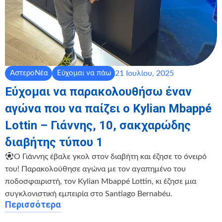
21 Ιουλίου, 2025
ΑστεροΝέα
Εύχομαι να πάω
Εύχομαι να παρακολουθήσω έναν
αγώνα που να παίζει ο Kylian Mbappé
Lottin – Γιάννης, 10, σακχαρώδης
διαβήτης τύπου 1
Ο Γιάννης έβαλε γκολ στον διαβήτη και έζησε το όνειρό
του! Παρακολούθησε αγώνα με τον αγαπημένο του
ποδοσφαιριστή, τον Kylian Mbappé Lottin, κι έζησε μια
συγκλονιστική εμπειρία στο Santiago Bernabéu.
Περισσότερα