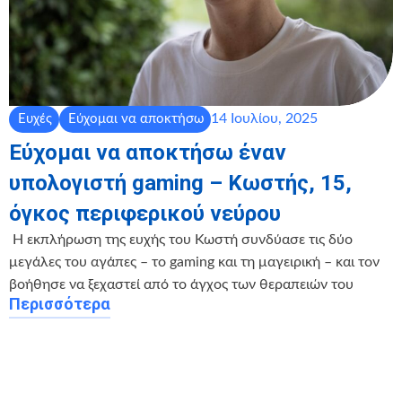
14 Ιουλίου, 2025
Ευχές
Εύχομαι να αποκτήσω
Εύχομαι να αποκτήσω έναν
υπολογιστή gaming – Κωστής, 15,
όγκος περιφερικού νεύρου
️ Η εκπλήρωση της ευχής του Κωστή συνδύασε τις δύο
μεγάλες του αγάπες – το gaming και τη μαγειρική – και τον
βοήθησε να ξεχαστεί από το άγχος των θεραπειών του
Περισσότερα