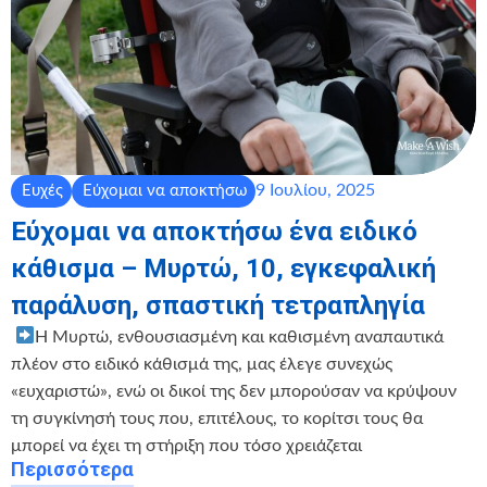
9 Ιουλίου, 2025
Ευχές
Εύχομαι να αποκτήσω
Εύχομαι να αποκτήσω ένα ειδικό
κάθισμα – Μυρτώ, 10, εγκεφαλική
παράλυση, σπαστική τετραπληγία
‍ ‍
Η Μυρτώ, ενθουσιασμένη και καθισμένη αναπαυτικά
πλέον στο ειδικό κάθισμά της, μας έλεγε συνεχώς
«ευχαριστώ», ενώ οι δικοί της δεν μπορούσαν να κρύψουν
τη συγκίνησή τους που, επιτέλους, το κορίτσι τους θα
μπορεί να έχει τη στήριξη που τόσο χρειάζεται
Περισσότερα