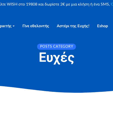
είλτε WISH στο 19808 και δωρίστε 2€ με μια κλήση ή ένα SMS,
Ο
ρικτής
Γίνε εθελοντής
Αστέρι της Ευχής!
Eshop
POSTS CATEGORY
Ευχές