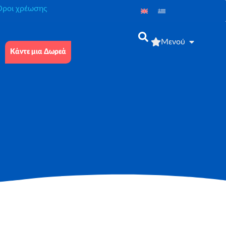
́ροι χρέωσης
Μενού
Κάντε μια Δωρεά