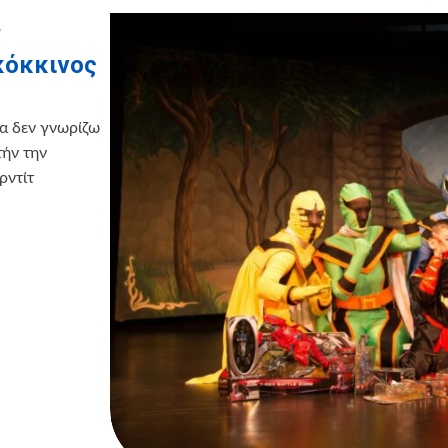
8
 κόκκινος
α δεν γνωρίζω
τήν την
ρντίτ