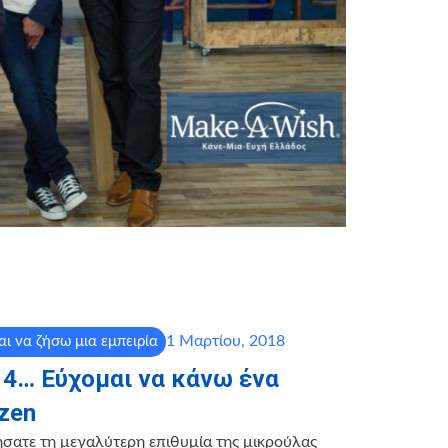
1 Μαρτίου, 2018
ι να ζήσω μια εμπειρία
 4… Εύχομαι να κάνω ένα
zen
σατε τη μεγαλύτερη επιθυμία της μικρούλας