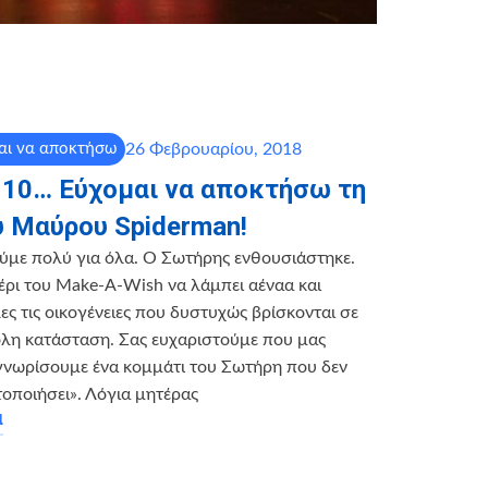
26 Φεβρουαρίου, 2018
αι να αποκτήσω
 10… Εύχομαι να αποκτήσω τη
υ Μαύρου Spiderman!
ύμε πολύ για όλα. Ο Σωτήρης ενθουσιάστηκε.
έρι του Make-A-Wish να λάμπει αέναα και
ες τις οικογένειες που δυστυχώς βρίσκονται σε
ολη κατάσταση. Σας ευχαριστούμε που μας
γνωρίσουμε ένα κομμάτι του Σωτήρη που δεν
τοποιήσει». Λόγια μητέρας
α