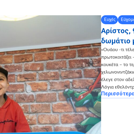
Ευχές
Εύχομ
Αρίστος,
δωμάτιο 
«Ουάου -τι τέλε
πρωτοκοιτάξει 
κουκέτα – το τε
χελωνονιντζάκι
έλεγε στον αδε
Λόγια εθελόντρ
Περισσότερ