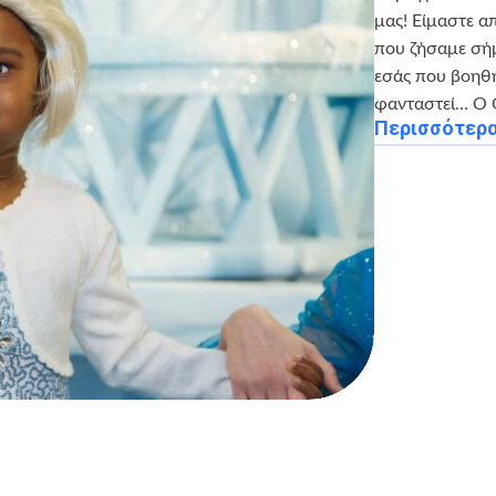
μας! Είμαστε α
που ζήσαμε σή
εσάς που βοηθήσ
φανταστεί… Ο Θ
Περισσότερ