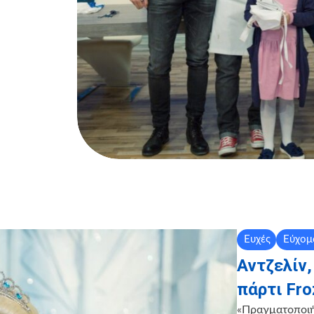
Ευχές
Εύχομα
Αντζελίν,
πάρτι Fro
«Πραγματοποιή