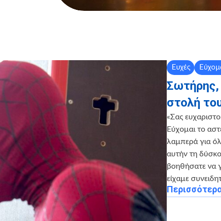
Ευχές
Εύχομ
Σωτήρης,
στολή το
«Σας ευχαριστο
Εύχομαι το αστ
λαμπερά για όλ
αυτήν τη δύσκ
βοηθήσατε να 
είχαμε συνειδη
Περισσότερ