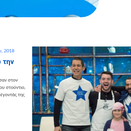
υ, 2018
 την
ησαν στον
ου στούντιο,
λέγοντάς της