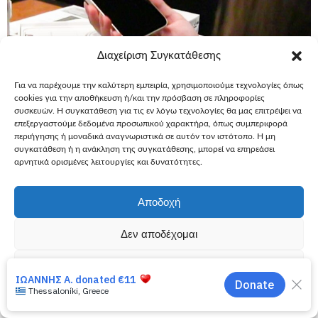
Διαχείριση Συγκατάθεσης
Για να παρέχουμε την καλύτερη εμπειρία, χρησιμοποιούμε τεχνολογίες όπως
cookies για την αποθήκευση ή/και την πρόσβαση σε πληροφορίες
συσκευών. Η συγκατάθεση για τις εν λόγω τεχνολογίες θα μας επιτρέψει να
επεξεργαστούμε δεδομένα προσωπικού χαρακτήρα, όπως συμπεριφορά
ΑστεροΝέα
Ευχές
13 Ιανουαρίου,
περιήγησης ή μοναδικά αναγνωριστικά σε αυτόν τον ιστότοπο. Η μη
2023
συγκατάθεση ή η ανάκληση της συγκατάθεσης, μπορεί να επηρεάσει
Εύχομαι να αποκτήσω
αρνητικά ορισμένες λειτουργίες και δυνατότητες.
Εύχομαι να αποκτήσω ένα κινητό
τελευταίας τεχνολογίας – Μαρία, 16
Αποδοχή
Ένα κορίτσι με πολλά ενδιαφέροντα και λατρεία για νέες
Δεν αποδέχομαι
εμπειρίες. Η ευχή της; Πραγματική πρόκληση. Σκέφτηκε
καλά τι θα ζητήσει από τις νεράιδες. Και έμεινε πιστή στην
Προβολή προτιμήσεων
αρχική της σκέψη: ένα καινούργιο κινητό τελευταίας
τεχνολογίας. Αυτό θα ήταν η νέα της αρχή, σύντροφος σε
Πολιτική Cookies
Πολιτική Απορρήτου
κάθε εξόρμηση, παρόρμηση και νέα εμπειρία που θα