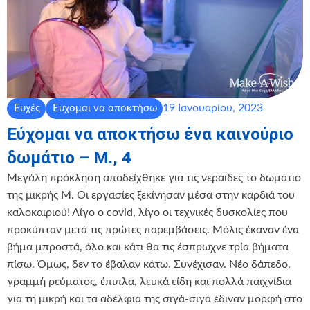
19 Ιανουαρίου, 2023
Ευχές
Εύχομαι να αποκτήσω
Εύχομαι να αποκτήσω ένα καινούριο
δωμάτιο – Μ., 4
Μεγάλη πρόκληση αποδείχθηκε για τις νεράιδες το δωμάτιο
της μικρής Μ. Οι εργασίες ξεκίνησαν μέσα στην καρδιά του
καλοκαιριού! Λίγο ο covid, λίγο οι τεχνικές δυσκολίες που
προκύπταν μετά τις πρώτες παρεμβάσεις. Μόλις έκαναν ένα
βήμα μπροστά, όλο και κάτι θα τις έσπρωχνε τρία βήματα
πίσω. Όμως, δεν το έβαλαν κάτω. Συνέχισαν. Νέο δάπεδο,
γραμμή ρεύματος, έπιπλα, λευκά είδη και πολλά παιχνίδια
για τη μικρή και τα αδέλφια της σιγά-σιγά έδιναν μορφή στο