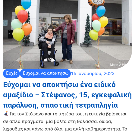
16 Ιανουαρίου, 2023
Ευχές
Εύχομαι να αποκτήσω
Εύχομαι να αποκτήσω ένα ειδικό
αμαξίδιο – Στέφανος, 15, εγκεφαλική
παράλυση, σπαστική τετραπληγία
Για τον Στέφανο και τη μητέρα του, η ευτυχία βρίσκεται
σε απλά πράγματα: μία βόλτα στη θάλασσα, δώρα,
λιχουδιές και πάνω από όλα, μια απλή καθημερινότητα. Το