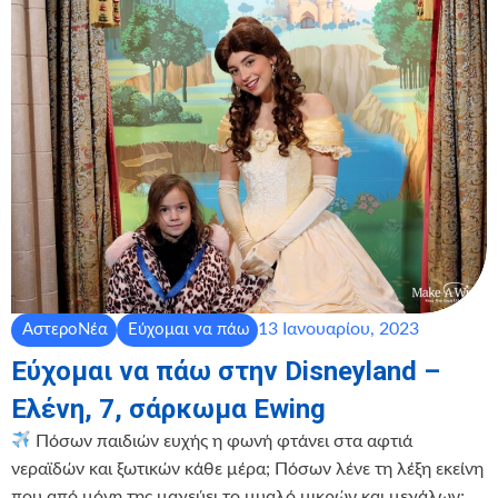
13 Ιανουαρίου, 2023
ΑστεροΝέα
Εύχομαι να πάω
Εύχομαι να πάω στην Disneyland –
Ελένη, 7, σάρκωμα Ewing
Πόσων παιδιών ευχής η φωνή φτάνει στα αφτιά
νεραϊδών και ξωτικών κάθε μέρα; Πόσων λένε τη λέξη εκείνη
που από μόνη της μαγεύει το μυαλό μικρών και μεγάλων;