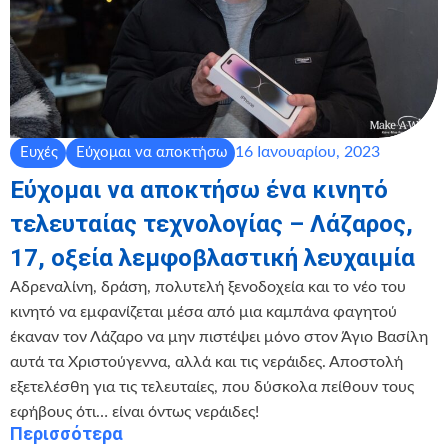
16 Ιανουαρίου, 2023
Ευχές
Εύχομαι να αποκτήσω
Εύχομαι να αποκτήσω ένα κινητό
τελευταίας τεχνολογίας – Λάζαρος,
17, οξεία λεμφοβλαστική λευχαιμία
Αδρεναλίνη, δράση, πολυτελή ξενοδοχεία και το νέο του
κινητό να εμφανίζεται μέσα από μια καμπάνα φαγητού
έκαναν τον Λάζαρο να μην πιστέψει μόνο στον Άγιο Βασίλη
αυτά τα Χριστούγεννα, αλλά και τις νεράιδες. Αποστολή
εξετελέσθη για τις τελευταίες, που δύσκολα πείθουν τους
εφήβους ότι… είναι όντως νεράιδες!
Περισσότερα