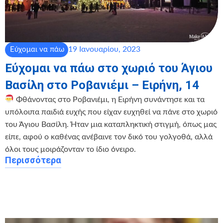
19 Ιανουαρίου, 2023
Εύχομαι να πάω
Εύχομαι να πάω στο χωριό του Άγιου
Βασίλη στο Ροβανιέμι – Ειρήνη, 14
Φθάνοντας στο Ροβανιέμι, η Ειρήνη συνάντησε και τα
υπόλοιπα παιδιά ευχής που είχαν ευχηθεί να πάνε στο χωριό
του Άγιου Βασίλη. Ήταν μια καταπληκτική στιγμή, όπως μας
είπε, αφού ο καθένας ανέβαινε τον δικό του γολγοθά, αλλά
όλοι τους μοιράζονταν το ίδιο όνειρο.
Περισσότερα