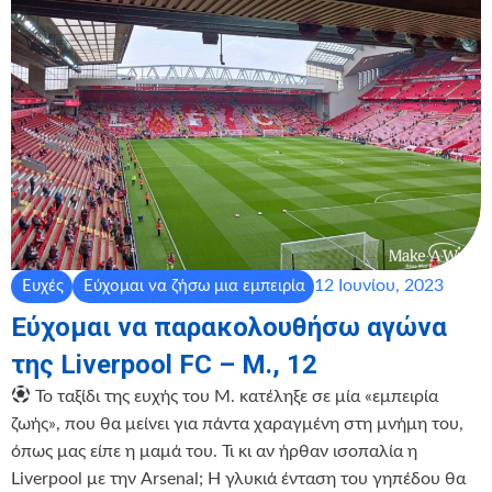
12 Ιουνίου, 2023
Ευχές
Εύχομαι να ζήσω μια εμπειρία
Εύχομαι να παρακολουθήσω αγώνα
της Liverpool FC – Μ., 12
Το ταξίδι της ευχής του Μ. κατέληξε σε μία «εμπειρία
ζωής», που θα μείνει για πάντα χαραγμένη στη μνήμη του,
όπως μας είπε η μαμά του. Τι κι αν ήρθαν ισοπαλία η
Liverpool με την Arsenal; Η γλυκιά ένταση του γηπέδου θα