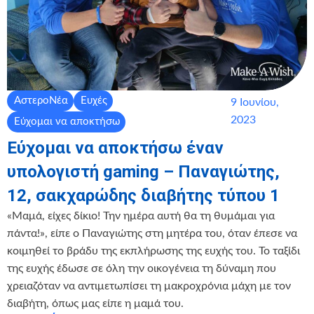
ΑστεροΝέα
Ευχές
9 Ιουνίου,
2023
Εύχομαι να αποκτήσω
Εύχομαι να αποκτήσω έναν
υπολογιστή gaming – Παναγιώτης,
12, σακχαρώδης διαβήτης τύπου 1
«Μαμά, είχες δίκιο! Την ημέρα αυτή θα τη θυμάμαι για
πάντα!», είπε ο Παναγιώτης στη μητέρα του, όταν έπεσε να
κοιμηθεί το βράδυ της εκπλήρωσης της ευχής του. Το ταξίδι
της ευχής έδωσε σε όλη την οικογένεια τη δύναμη που
χρειαζόταν να αντιμετωπίσει τη μακροχρόνια μάχη με τον
διαβήτη, όπως μας είπε η μαμά του.