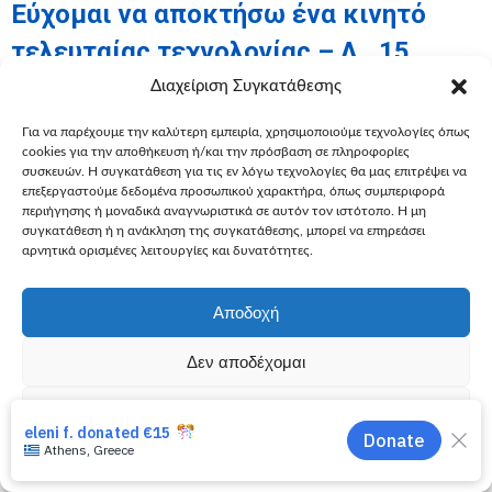
Εύχομαι να αποκτήσω ένα κινητό
τελευταίας τεχνολογίας – Λ., 15
Όπως οι σφαίρες του paintball σκόρπιζαν χρώματα στον
Διαχείριση Συγκατάθεσης
στίβο «μάχης», το νέο κινητό του Λ. ήρθε για να σκορπίσει
Για να παρέχουμε την καλύτερη εμπειρία, χρησιμοποιούμε τεχνολογίες όπως
χρώμα στην καθημερινότητά του, που θα είναι πλέον
cookies για την αποθήκευση ή/και την πρόσβαση σε πληροφορίες
ευκολότερη.
συσκευών. Η συγκατάθεση για τις εν λόγω τεχνολογίες θα μας επιτρέψει να
Περισσότερα
επεξεργαστούμε δεδομένα προσωπικού χαρακτήρα, όπως συμπεριφορά
περιήγησης ή μοναδικά αναγνωριστικά σε αυτόν τον ιστότοπο. Η μη
συγκατάθεση ή η ανάκληση της συγκατάθεσης, μπορεί να επηρεάσει
αρνητικά ορισμένες λειτουργίες και δυνατότητες.
Αποδοχή
←
1
…
43
44
45
46
47
…
98
→
Δεν αποδέχομαι
Προβολή προτιμήσεων
Πολιτική Cookies
Πολιτική Απορρήτου