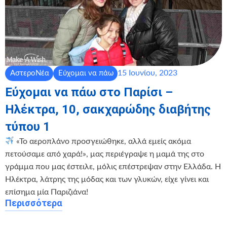
15 Ιουνίου, 2023
ΑστεροΝέα
Εύχομαι να πάω
Εύχομαι να πάω στο Παρίσι –
Ηλέκτρα, 10, σακχαρώδης διαβήτης
τύπου 1
«Το αεροπλάνο προσγειώθηκε, αλλά εμείς ακόμα
πετούσαμε από χαρά!», μας περιέγραψε η μαμά της στο
γράμμα που μας έστειλε, μόλις επέστρεψαν στην Ελλάδα. Η
Ηλέκτρα, λάτρης της μόδας και των γλυκών, είχε γίνει και
επίσημα μία Παριζιάνα!
Περισσότερα