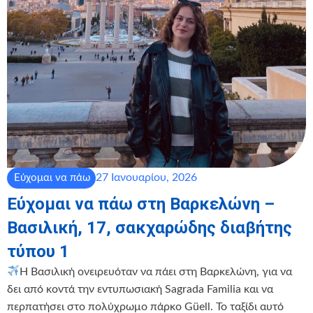
27 Ιανουαρίου, 2026
Εύχομαι να πάω
Εύχομαι να πάω στη Βαρκελώνη –
Βασιλική, 17, σακχαρώδης διαβήτης
τύπου 1
Η Βασιλική ονειρευόταν να πάει στη Βαρκελώνη, για να
δει από κοντά την εντυπωσιακή Sagrada Familia και να
περπατήσει στο πολύχρωμο πάρκο Güell. Το ταξίδι αυτό