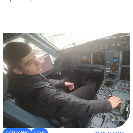
ΑστεροΝέα
Ευχές