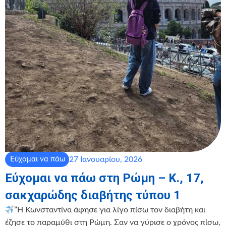
27 Ιανουαρίου, 2026
Εύχομαι να πάω
Εύχομαι να πάω στη Ρώμη – Κ., 17,
σακχαρώδης διαβήτης τύπου 1
”Η Κωνσταντίνα άφησε για λίγο πίσω τον διαβήτη και
έζησε το παραμύθι στη Ρώμη. Σαν να γύρισε ο χρόνος πίσω,