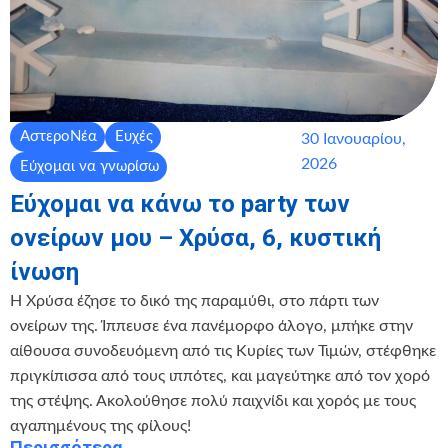
ΑστεροΝέα
Ευχές
30 Ιανουαρίου,
2026
Εύχομαι να γνωρίσω
Εύχομαι να κάνω το party των
ονείρων μου – Χρύσα, 6, κυστική
ίνωση
Η Χρύσα έζησε το δικό της παραμύθι, στο πάρτι των
ονείρων της. Ίππευσε ένα πανέμορφο άλογο, μπήκε στην
αίθουσα συνοδευόμενη από τις Κυρίες των Τιμών, στέφθηκε
πριγκίπισσα από τους ιππότες, και μαγεύτηκε από τον χορό
της στέψης. Ακολούθησε πολύ παιχνίδι και χορός με τους
αγαπημένους της φίλους!
Περισσότερα