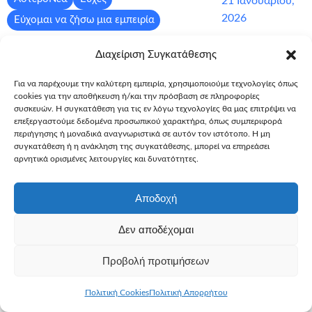
21 Ιανουαρίου,
2026
Εύχομαι να ζήσω μια εμπειρία
Εύχομαι να μπω σε αεροπλανοφόρο –
Διαχείριση Συγκατάθεσης
Χριστόφορος, 14, σακχαρώδης
Για να παρέχουμε την καλύτερη εμπειρία, χρησιμοποιούμε τεχνολογίες όπως
διαβήτης τύπου 1
cookies για την αποθήκευση ή/και την πρόσβαση σε πληροφορίες
συσκευών. Η συγκατάθεση για τις εν λόγω τεχνολογίες θα μας επιτρέψει να
”Δώσατε δύναμη στο παιδί να αποδεχτεί την ασθένειά
επεξεργαστούμε δεδομένα προσωπικού χαρακτήρα, όπως συμπεριφορά
του και να καταλάβει ότι είναι πολύτιμος και μπορεί να κάνει
περιήγησης ή μοναδικά αναγνωριστικά σε αυτόν τον ιστότοπο. Η μη
συγκατάθεση ή η ανάκληση της συγκατάθεσης, μπορεί να επηρεάσει
πράγματα στη ζωή του. Ο διαβήτης τύπου 1 δεν είναι απλή
αρνητικά ορισμένες λειτουργίες και δυνατότητες.
ασθένεια· ο ασθενής χρειάζεται να παίρνει εκατοντάδες
αποφάσεις την ημέρα για την υγεία του. Με την
Αποδοχή
πραγματοποίηση της ευχής καταφέρατε να απαλύνετε το
άγχος που έχει”. Ένα μοναδικό παιδί, με μία πραγματικά
Δεν αποδέχομαι
μοναδική ευχή!
Περισσότερα
Προβολή προτιμήσεων
Πολιτική Cookies
Πολιτική Απορρήτου