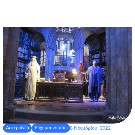
8 Νοεμβρίου, 2022
ΑστεροΝέα
Εύχομαι να πάω