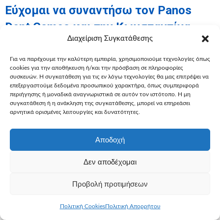
Εύχομαι να συναντήσω τον Panos
Dent Games και την Κωνσταντίνα –
Διαχείριση Συγκατάθεσης
Χρήστος, 11
Η Κωνσταντίνα, ευδιάθετη και χαμογελαστή, όπως πάντα,
Για να παρέχουμε την καλύτερη εμπειρία, χρησιμοποιούμε τεχνολογίες όπως
cookies για την αποθήκευση ή/και την πρόσβαση σε πληροφορίες
υποδέχτηκε τον Χρήστο ζεστά, ενώ ο Πάνος του χάρισε μια
συσκευών. Η συγκατάθεση για τις εν λόγω τεχνολογίες θα μας επιτρέψει να
τεράστια αγκαλιά. Ο Χρήστος νόμιζε ότι ήταν ένα «ζωντανό»
επεξεργαστούμε δεδομένα προσωπικού χαρακτήρα, όπως συμπεριφορά
όνειρο. Εκείνη η ημέρα, όμως, δεν ήταν μόνο για τον Χρήστο
περιήγησης ή μοναδικά αναγνωριστικά σε αυτόν τον ιστότοπο. Η μη
συγκατάθεση ή η ανάκληση της συγκατάθεσης, μπορεί να επηρεάσει
μας ξεχωριστή. Ήταν και για όλες τις νεράιδες και τα ξωτικά.
αρνητικά ορισμένες λειτουργίες και δυνατότητες.
Γιατί εκείνη την ημέρα, μέσα στην απόλυτη ευτυχία,
εκπληρώθηκε η ευχή 3000!
Αποδοχή
Περισσότερα
Δεν αποδέχομαι
Προβολή προτιμήσεων
Πολιτική Cookies
Πολιτική Απορρήτου