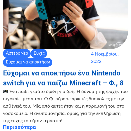
ΑστεροΝέα
Ευχές
4 Νοεμβρίου,
2022
Εύχομαι να αποκτήσω
Εύχομαι να αποκτήσω ένα Nintendo
switch για να παίζω Minecraft – Φ., 8
Ένα παιδί γεμάτο όρεξη για ζωή. Η δύναμη της ψυχής του
σιγοκαίει μέσα του. Ο Φ. πέρασε αρκετές δυσκολίες με την
ασθένειά του. Μία από αυτές ήταν και η παραμονή του στο
νοσοκομείο. Η ανυπομονησία, όμως, για την εκπλήρωση
της ευχής του ήταν τεράστια!
Περισσότερα