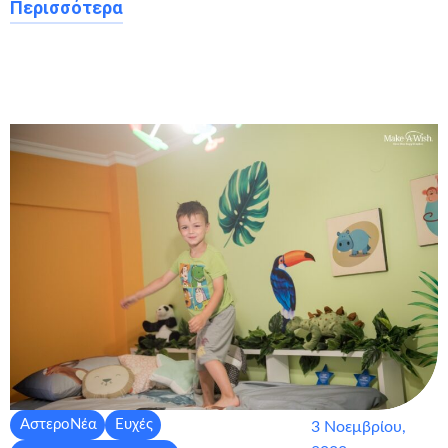
Περισσότερα
ΑστεροΝέα
Ευχές
3 Νοεμβρίου,