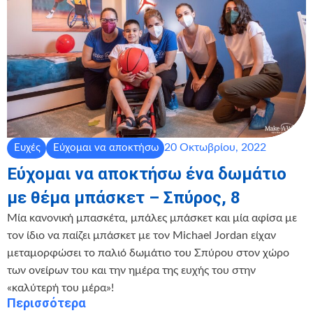
20 Οκτωβρίου, 2022
Ευχές
Εύχομαι να αποκτήσω
Εύχομαι να αποκτήσω ένα δωμάτιο
με θέμα μπάσκετ – Σπύρος, 8
Μία κανονική μπασκέτα, μπάλες μπάσκετ και μία αφίσα με
τον ίδιο να παίζει μπάσκετ με τον Michael Jordan είχαν
μεταμορφώσει το παλιό δωμάτιο του Σπύρου στον χώρο
των ονείρων του και την ημέρα της ευχής του στην
«καλύτερή του μέρα»!
Περισσότερα