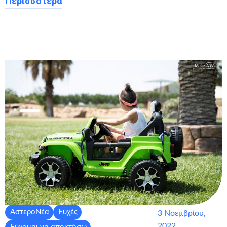
Περισσότερα
ΑστεροΝέα
Ευχές
3 Νοεμβρίου,
2022