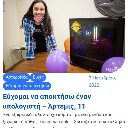
ΑστεροΝέα
Ευχές
7 Νοεμβρίου,
2022
Εύχομαι να αποκτήσω
Εύχομαι να αποκτήσω έναν
υπολογιστή – Άρτεμις, 11
Ένα εξαιρετικά ταλαντούχο κορίτσι, με ένα μεγάλο και
ξεχωριστό πάθος: τα animatronics. Χρειαζόταν τα κατάλληλα