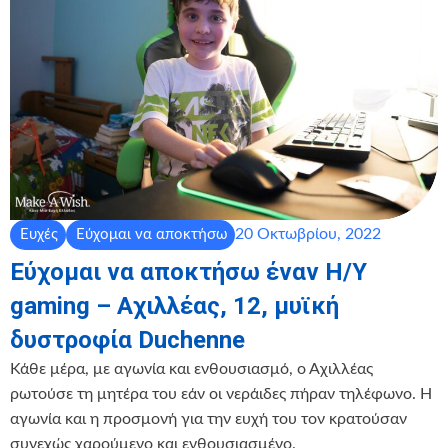
20 Οκτωβρίου, 2022
Ευχές
Εύχομαι να αποκτήσω
Εύχομαι να αποκτήσω έναν Η/Υ
gaming – Αχιλλέας, 12, μυϊκή
δυστροφία Duchenne
Κάθε μέρα, με αγωνία και ενθουσιασμό, ο Αχιλλέας
ρωτούσε τη μητέρα του εάν οι νεράιδες πήραν τηλέφωνο. Η
αγωνία και η προσμονή για την ευχή του τον κρατούσαν
συνεχώς χαρούμενο και ενθουσιασμένο.