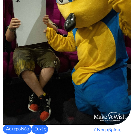
ΑστεροΝέα
Ευχές
7 Νοεμβρίου,