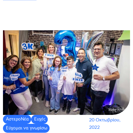
ΑστεροΝέα
Ευχές
20 Οκτωβρίου,
2022
Εύχομαι να γνωρίσω