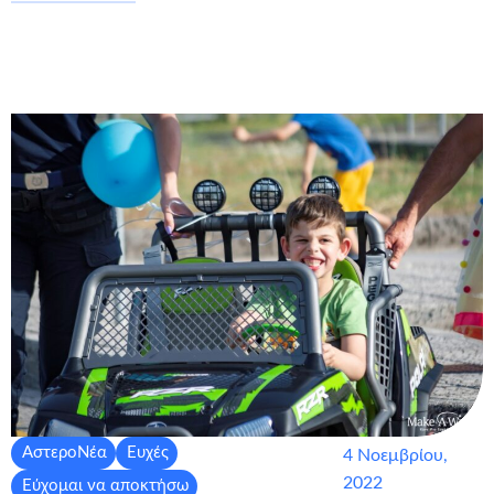
ΑστεροΝέα
Ευχές
4 Νοεμβρίου,
2022
Εύχομαι να αποκτήσω