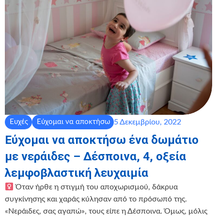
5 Δεκεμβρίου, 2022
Ευχές
Εύχομαι να αποκτήσω
Εύχομαι να αποκτήσω ένα δωμάτιο
με νεράιδες – Δέσποινα, 4, οξεία
λεμφοβλαστική λευχαιμία
Όταν ήρθε η στιγμή του αποχωρισμού, δάκρυα
συγκίνησης και χαράς κύλησαν από το πρόσωπό της.
«Νεράιδες, σας αγαπώ», τους είπε η Δέσποινα. Όμως, μόλις