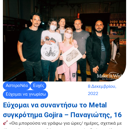
ΑστεροΝέα
Ευχές
8 Δεκεμβρίου,
2022
Εύχομαι να γνωρίσω
Εύχομαι να συναντήσω το Metal
συγκρότημα Gojira – Παναγιώτης, 16
«Θα μπορούσα να γράφω για ώρες/ ημέρες, σχετικά με