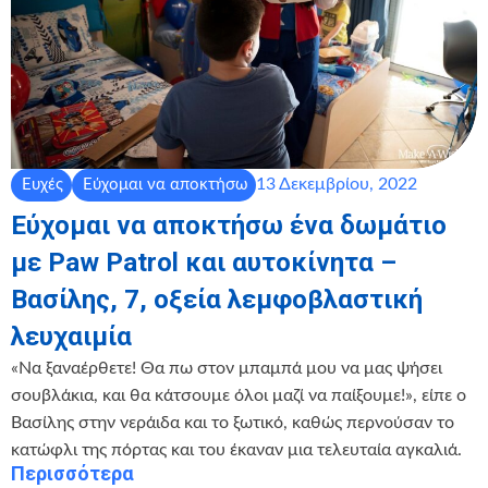
13 Δεκεμβρίου, 2022
Ευχές
Εύχομαι να αποκτήσω
Εύχομαι να αποκτήσω ένα δωμάτιο
με Paw Patrol και αυτοκίνητα –
Βασίλης, 7, οξεία λεμφοβλαστική
λευχαιμία
«Να ξαναέρθετε! Θα πω στον μπαμπά μου να μας ψήσει
σουβλάκια, και θα κάτσουμε όλοι μαζί να παίξουμε!», είπε ο
Βασίλης στην νεράιδα και το ξωτικό, καθώς περνούσαν το
κατώφλι της πόρτας και του έκαναν μια τελευταία αγκαλιά.
Περισσότερα