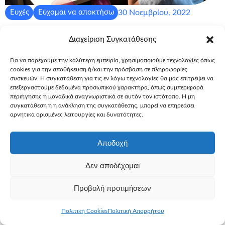
30 Νοεμβρίου, 2022
Ευχές
Εύχομαι να αποκτήσω
Εύχομαι να αποκτήσω το PlayStation
Διαχείριση Συγκατάθεσης
5 – Κωνσταντίνος, 6
Για να παρέχουμε την καλύτερη εμπειρία, χρησιμοποιούμε τεχνολογίες όπως
Η εκπλήρωση της ευχής του Κωνσταντίνου θα σήμανε το
cookies για την αποθήκευση ή/και την πρόσβαση σε πληροφορίες
τέλος ενός κύκλου θεραπειών και θα του έδινε τη δύναμη
συσκευών. Η συγκατάθεση για τις εν λόγω τεχνολογίες θα μας επιτρέψει να
που χρειαζόταν για τη συνέχεια.
επεξεργαστούμε δεδομένα προσωπικού χαρακτήρα, όπως συμπεριφορά
περιήγησης ή μοναδικά αναγνωριστικά σε αυτόν τον ιστότοπο. Η μη
Περισσότερα
συγκατάθεση ή η ανάκληση της συγκατάθεσης, μπορεί να επηρεάσει
αρνητικά ορισμένες λειτουργίες και δυνατότητες.
Αποδοχή
Δεν αποδέχομαι
Προβολή προτιμήσεων
Πολιτική Cookies
Πολιτική Απορρήτου