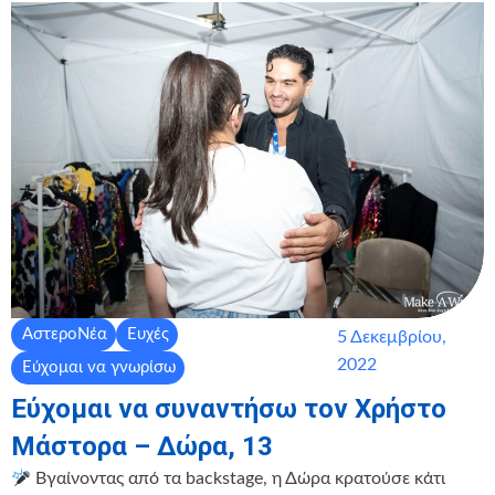
ΑστεροΝέα
Ευχές
5 Δεκεμβρίου,
2022
Εύχομαι να γνωρίσω
Εύχομαι να συναντήσω τον Χρήστο
Μάστορα – Δώρα, 13
Βγαίνοντας από τα backstage, η Δώρα κρατούσε κάτι