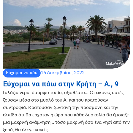
16 Δεκεμβρίου, 2022
Εύχομαι να πάω
Εύχομαι να πάω στην Κρήτη – Α., 9
Γαλάζια νερά, όμορφα τοπία, αξιοθέατα… Οι εικόνες αυτές
ζούσαν μέσα στο μυαλό του Α. και του κρατούσαν
συντροφιά. Κρατούσαν ζωντανή την προσμονή και την
ελπίδα ότι θα ερχόταν η ώρα που κάθε δυσκολία θα έμοιαζε
μια μακρινή ανάμνηση… τόσο μακρινή όσο ένα νησί από την
ξηρά, θα έλεγε κανείς.