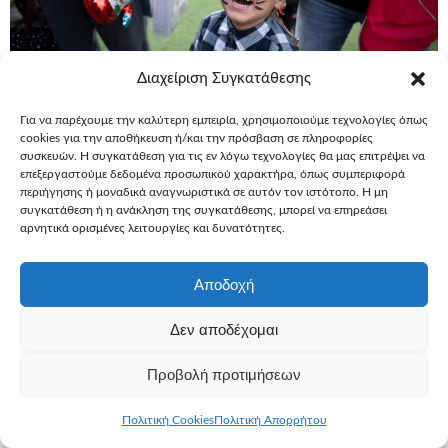
Διαχείριση Συγκατάθεσης
Για να παρέχουμε την καλύτερη εμπειρία, χρησιμοποιούμε τεχνολογίες όπως
cookies για την αποθήκευση ή/και την πρόσβαση σε πληροφορίες
συσκευών. Η συγκατάθεση για τις εν λόγω τεχνολογίες θα μας επιτρέψει να
επεξεργαστούμε δεδομένα προσωπικού χαρακτήρα, όπως συμπεριφορά
4 Απριλίου, 2023
Ευχές
Εύχομαι να αποκτήσω
περιήγησης ή μοναδικά αναγνωριστικά σε αυτόν τον ιστότοπο. Η μη
Εύχομαι να αποκτήσω ένα tablet –
συγκατάθεση ή η ανάκληση της συγκατάθεσης, μπορεί να επηρεάσει
αρνητικά ορισμένες λειτουργίες και δυνατότητες.
Ατίφ, 3, οξεία λεμφοβλαστική
λευχαιμία
Αποδοχή
Η ημέρα της ευχής του ήταν «η πρώτη καλύτερη μέρα της
Δεν αποδέχομαι
ζωής του», όπως μας είπε η μαμά του. Τώρα, η αβεβαιότητα
ανήκει στο παρελθόν και το νέο του tablet θα «απαλύνει»
Προβολή προτιμήσεων
την παραμονή του στο νοσοκομείο.
Περισσότερα
Πολιτική Cookies
Πολιτική Απορρήτου