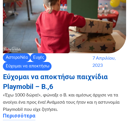
ΑστεροΝέα
Ευχές
7 Απριλίου,
2023
Εύχομαι να αποκτήσω
Εύχομαι να αποκτήσω παιχνίδια
Playmobil – Β.,6
«Έχω 1000 δώρα!», φώναξε o B. και αμέσως άρχισε να τα
ανοίγει ένα προς ένα! Ανάμεσά τους ήταν και η αστυνομία
Playmobil που είχε ζητήσει.
Περισσότερα