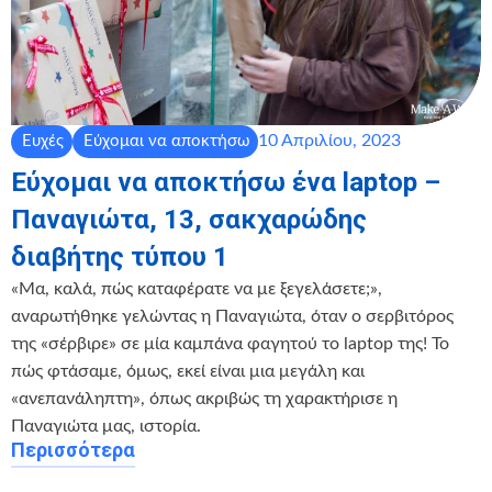
10 Απριλίου, 2023
Ευχές
Εύχομαι να αποκτήσω
Εύχομαι να αποκτήσω ένα laptop –
Παναγιώτα, 13, σακχαρώδης
διαβήτης τύπου 1
«Μα, καλά, πώς καταφέρατε να με ξεγελάσετε;»,
αναρωτήθηκε γελώντας η Παναγιώτα, όταν ο σερβιτόρος
της «σέρβιρε» σε μία καμπάνα φαγητού το laptop της! Το
πώς φτάσαμε, όμως, εκεί είναι μια μεγάλη και
«ανεπανάληπτη», όπως ακριβώς τη χαρακτήρισε η
Παναγιώτα μας, ιστορία.
Περισσότερα