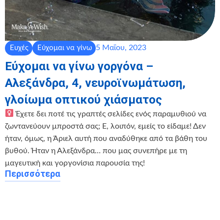
5 Μαΐου, 2023
Ευχές
Εύχομαι να γίνω
Εύχομαι να γίνω γοργόνα –
Αλεξάνδρα, 4, νευροϊνωμάτωση,
γλοίωμα οπτικού χιάσματος
Έχετε δει ποτέ τις γραπτές σελίδες ενός παραμυθιού να
ζωντανεύουν μπροστά σας; Ε, λοιπόν, εμείς το είδαμε! Δεν
ήταν, όμως, η Άριελ αυτή που αναδύθηκε από τα βάθη του
βυθού. Ήταν η Αλεξάνδρα… που μας συνεπήρε με τη
μαγευτική και γοργονίσια παρουσία της!
Περισσότερα