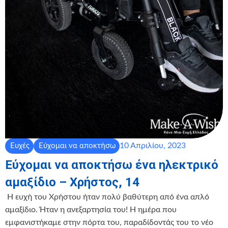
10 Απριλίου, 2023
Ευχές
Εύχομαι να αποκτήσω
Εύχομαι να αποκτήσω ένα ηλεκτρικό
αμαξίδιο – Χρήστος, 14
‍ Η ευχή του Χρήστου ήταν πολύ βαθύτερη από ένα απλό
αμαξίδιο. Ήταν η ανεξαρτησία του! Η ημέρα που
εμφανιστήκαμε στην πόρτα του, παραδίδοντάς του το νέο