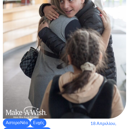
ΑστεροΝέα
Ευχές
18 Απριλίου,