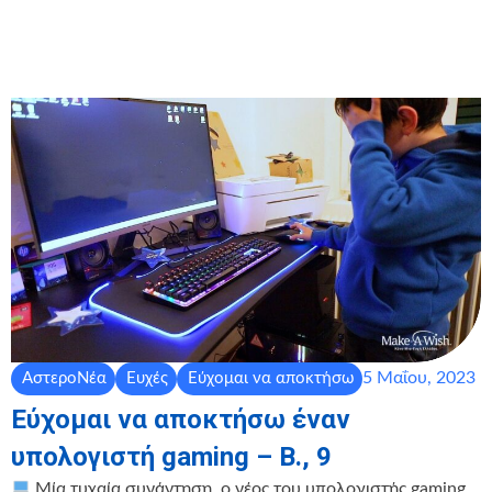
5 Μαΐου, 2023
ΑστεροΝέα
Ευχές
Εύχομαι να αποκτήσω
Εύχομαι να αποκτήσω έναν
υπολογιστή gaming – Β., 9
Μία τυχαία συνάντηση, ο νέος του υπολογιστής gaming