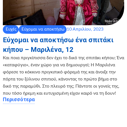
10 Απριλίου, 2023
Ευχές
Εύχομαι να αποκτήσω
Εύχομαι να αποκτήσω ένα σπιτάκι
κήπου – Μαριλένα, 12
Και ποια πριγκίπισσα δεν έχει το δικό της σπιτάκι κήπου; Ένα
«καταφύγιο», έναν χώρο για να δημιουργεί; Η Μαριλένα
φόρεσε το κόκκινο πριγκιπικό φόρεμά της και άνοιξε την
πόρτα του ξύλινου σπιτιού, κάνοντας το πρώτο βήμα στο
δικό της παραμύθι. Στο πλευρό της; Πάντοτε οι γονείς της,
που τόσο ήρεμη και ευτυχισμένη είχαν καιρό να τη δουν!
Περισσότερα