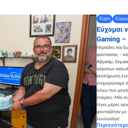
Ευχές
Εύχομ
Εύχομαι 
Gaming –
Νεράιδες και ξ
φαντασίας – κάν
Αβραάμ. Εκμαι
αόρατων καλωδ
εκπλήρωση έγιν
ενημερώσαμε ότ
λόγω των μεγά
εταιρίες. Μία 
λίγες μέρες αρ
φανταζόταν με 
λουλούδια!
Περισσότερ