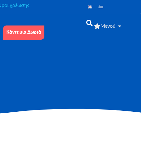
́ροι χρέωσης
Μενού
Κάντε μια Δωρεά