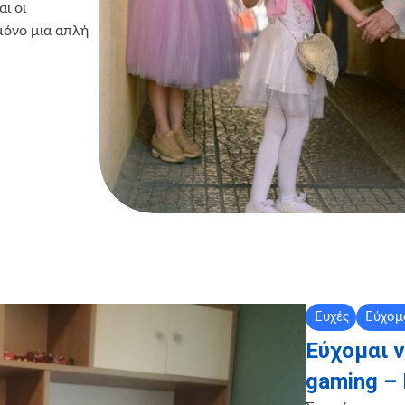
ι οι
μόνο μια απλή
Ευχές
Εύχομ
Εύχομαι 
gaming – 