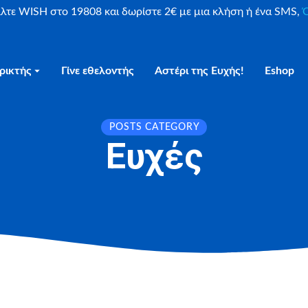
είλτε WISH στο 19808 και δωρίστε 2€ με μια κλήση ή ένα SMS,
Ο
ρικτής
Γίνε εθελοντής
Αστέρι της Ευχής!
Eshop
POSTS CATEGORY
Ευχές