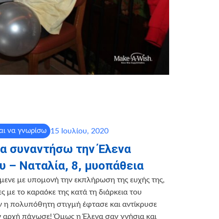
15 Ιουλίου, 2020
αι να γνωρίσω
να συναντήσω την Έλενα
υ – Ναταλία, 8, μυοπάθεια
μενε με υπομονή την εκπλήρωση της ευχής της,
ς με το καραόκε της κατά τη διάρκεια του
 η πολυπόθητη στιγμή έφτασε και αντίκρυσε
ν αρχή πάγωσε! Όμως η Έλενα σαν γνήσια και