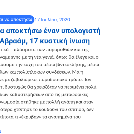
17 Ιουλίου, 2020
αι να αποκτήσω
να αποκτήσω έναν υπολογιστή
 Αβραάμ, 17 κυστική ίνωση
ωτικά – πλάσματα των παραμυθιών και της
αμε sync με τη νέα γενιά, όπως θα έλεγε και ο
εύσαμε την ευχή του μέσω βιντεοκλήσης, μέσω
ίων και πολύπλοκων συνδέσεων. Μα η
ε με ζαβολιάρικο, παραδοσιακό τρόπο. Τον
ι δυστυχώς θα χρειαζόταν να περιμένει πολύ,
λων καθυστερήσεων από τις μεταφορικές
συνωμοσία στήθηκε με πολλή αγάπη και όταν
γότερα χτύπησε το κουδούνι του σπιτιού, δεν
τίποτα τι «έκρυβαν» τα αγαπημένα του
α