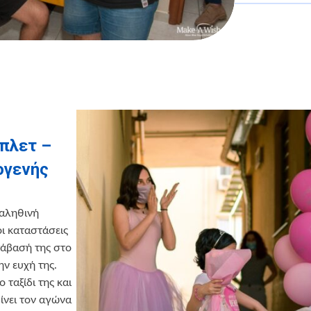
πλετ –
ογενής
 αληθινή
οι καταστάσεις
τάβασή της στο
ην ευχή της.
 ταξίδι της και
δίνει τον αγώνα