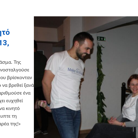
ητό
13,
άσμα. Της
ο νοσταλγούσε
που βρίσκονταν
 να βρεθεί ξανά
παριθμούσε ένα
χει ευχηθεί
να κινητό
λυπτε τη
αρέα της!»