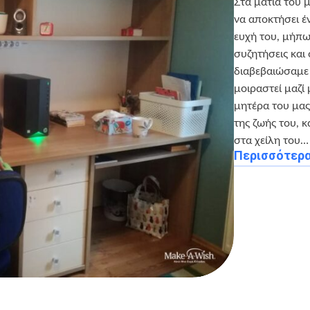
Στα μάτια του 
να αποκτήσει έ
ευχή του, μήπω
συζητήσεις και
διαβεβαιώσαμε ό
μοιραστεί μαζί 
μητέρα του μας
της ζωής του, 
στα χείλη του…
Περισσότερ