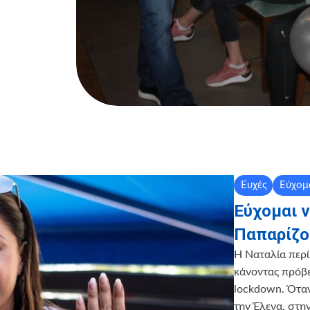
Ευχές
Εύχομ
Εύχομαι 
Παπαρίζο
Η Ναταλία περί
κάνοντας πρόβε
lockdown. Όταν
την Έλενα, στη