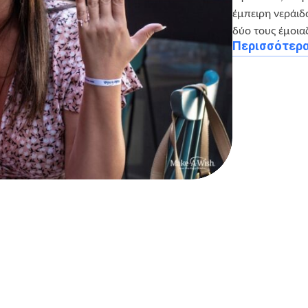
έμπειρη νεράιδα
δύο τους έμοια
Περισσότερ
ο Βέρτη –
υ