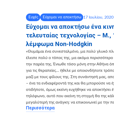
17 Ιουλίου, 2020
Ευχές
Εύχομαι να αποκτήσω
Εύχομαι να αποκτήσω ένα κιν
τελευταίας τεχνολογίας – Μ., 
λέμφωμα Non-Hodgkin
«Θυμάμαι ένα συνεσταλμένο, μα πολύ γλυκό πλ
έλειπε πολύ ο τόπος της, μα ακόμα περισσότερ
την παρέα της. Ένιωθε τόσο μόνη στην Αθήνα ό
για τις θεραπείες… ήθελε με οποιονδήποτε τρόπο
μαζί με τους φίλους της. Στη συνάντησή μας, α
– ένα τα ενδιαφέροντά της και θα μπορούσε να έ
οτιδήποτε, όμως εκείνη ευχήθηκε να αποκτήσει έ
τηλέφωνο, αυτό που εκείνη τη στιγμή θα της κά
μεγαλύτερή της ανάγκη: να επικοινωνεί με την π
Περισσότερα