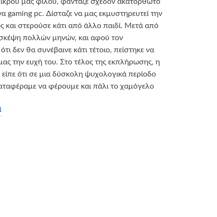
μικρού μας φίλου, φάνταζε σχεδόν ακατόρθωτο
να gaming pc. Δίσταζε να μας εκμυστηρευτεί την
ς και στερούσε κάτι από άλλο παιδί. Μετά από
 σκέψη πολλών μηνών, και αφού τον
τι δεν θα συνέβαινε κάτι τέτοιο, πείστηκε να
μας την ευχή του. Στο τέλος της εκπλήρωσης, η
 είπε ότι σε μια δύσκολη ψυχολογικά περίοδο
καταφέραμε να φέρουμε και πάλι το χαμόγελο
α