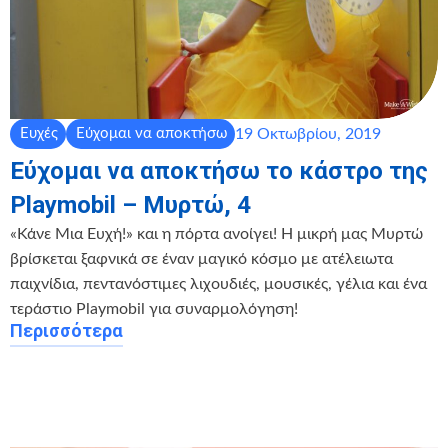
19 Οκτωβρίου, 2019
Ευχές
Εύχομαι να αποκτήσω
Εύχομαι να αποκτήσω το κάστρο της
Playmobil – Μυρτώ, 4
«Κάνε Μια Ευχή!» και η πόρτα ανοίγει! Η μικρή μας Μυρτώ
βρίσκεται ξαφνικά σε έναν μαγικό κόσμο με ατέλειωτα
παιχνίδια, πεντανόστιμες λιχουδιές, μουσικές, γέλια και ένα
τεράστιο Playmobil για συναρμολόγηση!
Περισσότερα