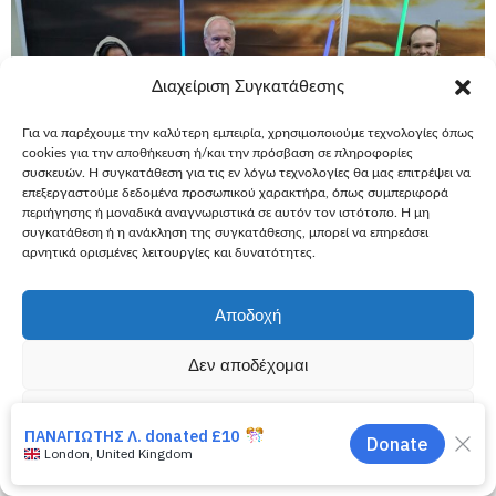
Διαχείριση Συγκατάθεσης
Για να παρέχουμε την καλύτερη εμπειρία, χρησιμοποιούμε τεχνολογίες όπως
cookies για την αποθήκευση ή/και την πρόσβαση σε πληροφορίες
συσκευών. Η συγκατάθεση για τις εν λόγω τεχνολογίες θα μας επιτρέψει να
επεξεργαστούμε δεδομένα προσωπικού χαρακτήρα, όπως συμπεριφορά
περιήγησης ή μοναδικά αναγνωριστικά σε αυτόν τον ιστότοπο. Η μη
συγκατάθεση ή η ανάκληση της συγκατάθεσης, μπορεί να επηρεάσει
αρνητικά ορισμένες λειτουργίες και δυνατότητες.
Αποδοχή
3 Σεπτεμβρίου, 2019
Ευχές
Εύχομαι να ζήσω μια εμπειρία
Δεν αποδέχομαι
Εύχομαι να ζήσω μία εμπειρία Star
Προβολή προτιμήσεων
Wars – Γιώργος, 5
Η μύηση του Γιώργου στη «Δύναμη», ξεκίνησε άμεσα. Οι
Πολιτική Cookies
Πολιτική Απορρήτου
αγαπημένοι του ήρωες του ζήτησαν να ονοματίσει όλους