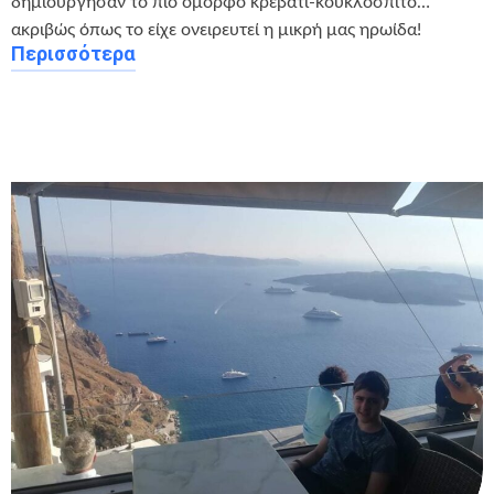
δημιούργησαν το πιο όμορφο κρεβάτι-κουκλόσπιτο…
ακριβώς όπως το είχε ονειρευτεί η μικρή μας ηρωίδα!
Περισσότερα