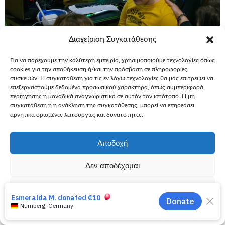
Διαχείριση Συγκατάθεσης
Για να παρέχουμε την καλύτερη εμπειρία, χρησιμοποιούμε τεχνολογίες όπως
cookies για την αποθήκευση ή/και την πρόσβαση σε πληροφορίες
συσκευών. Η συγκατάθεση για τις εν λόγω τεχνολογίες θα μας επιτρέψει να
27 Μαΐου, 2022
Ευχές
Εύχομαι να αποκτήσω
επεξεργαστούμε δεδομένα προσωπικού χαρακτήρα, όπως συμπεριφορά
περιήγησης ή μοναδικά αναγνωριστικά σε αυτόν τον ιστότοπο. Η μη
Εύχομαι να αποκτήσω έναν
συγκατάθεση ή η ανάκληση της συγκατάθεσης, μπορεί να επηρεάσει
αρνητικά ορισμένες λειτουργίες και δυνατότητες.
υπολογιστή gaming – Γιώργος, 11
«Μα αυτά είναι πολλά, δεν το πιστεύω», κατάφερε ο
Αποδοχή
Γιώργος να ψελλίσει, αφού αντίκρισε το δωμάτιο και τον
υπολογιστή του. Έψαχνε τον τρόπο να πει το «ευχαριστώ»,
Δεν αποδέχομαι
κρατώντας το γράμμα της νεράιδάς του, με δάκρυα στα
μάτια.
Προβολή προτιμήσεων
Περισσότερα
Πολιτική Cookies
Πολιτική Απορρήτου