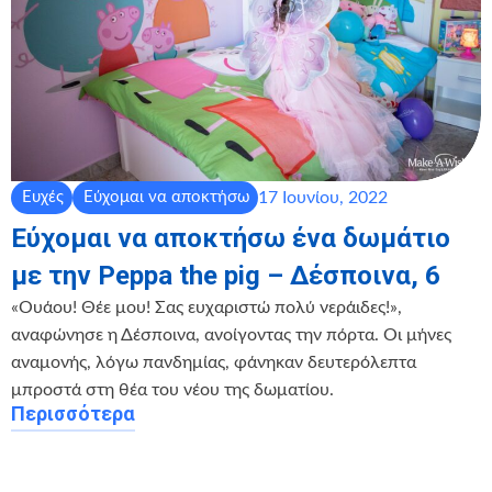
17 Ιουνίου, 2022
Ευχές
Εύχομαι να αποκτήσω
Εύχομαι να αποκτήσω ένα δωμάτιο
με την Peppa the pig – Δέσποινα, 6
«Ουάου! Θέε μου! Σας ευχαριστώ πολύ νεράιδες!»,
αναφώνησε η Δέσποινα, ανοίγοντας την πόρτα. Οι μήνες
αναμονής, λόγω πανδημίας, φάνηκαν δευτερόλεπτα
μπροστά στη θέα του νέου της δωματίου.
Περισσότερα