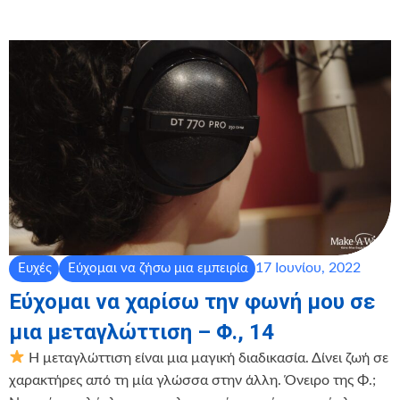
17 Ιουνίου, 2022
Ευχές
Εύχομαι να ζήσω μια εμπειρία
Εύχομαι να χαρίσω την φωνή μου σε
μια μεταγλώττιση – Φ., 14
Η μεταγλώττιση είναι μια μαγική διαδικασία. Δίνει ζωή σε
χαρακτήρες από τη μία γλώσσα στην άλλη. Όνειρο της Φ.;