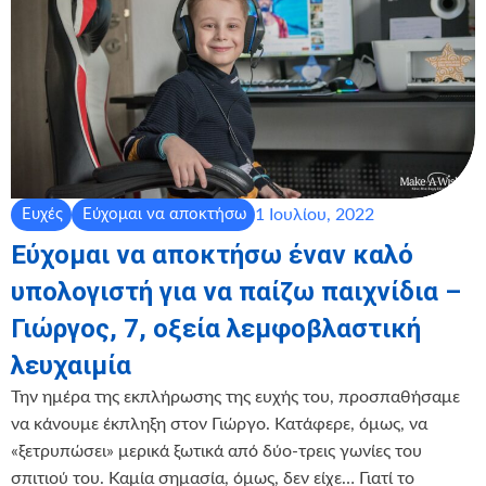
1 Ιουλίου, 2022
Ευχές
Εύχομαι να αποκτήσω
Εύχομαι να αποκτήσω έναν καλό
υπολογιστή για να παίζω παιχνίδια –
Γιώργος, 7, οξεία λεμφοβλαστική
λευχαιμία
Την ημέρα της εκπλήρωσης της ευχής του, προσπαθήσαμε
να κάνουμε έκπληξη στον Γιώργο. Κατάφερε, όμως, να
«ξετρυπώσει» μερικά ξωτικά από δύο-τρεις γωνίες του
σπιτιού του. Καμία σημασία, όμως, δεν είχε… Γιατί το