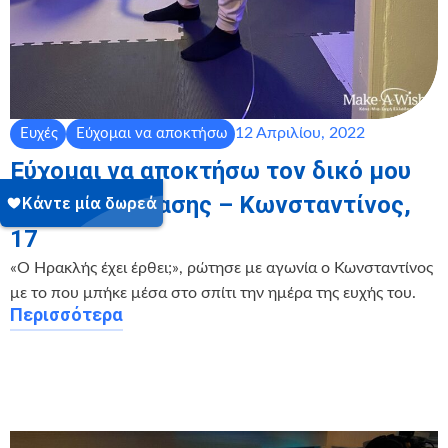
12 Απριλίου, 2022
Ευχές
Εύχομαι να αποκτήσω
Εύχομαι να αποκτήσω τον δικό μου
χώρο εκγύμνασης – Κωνσταντίνος,
17
«Ο Ηρακλής έχει έρθει;», ρώτησε με αγωνία ο Κωνσταντίνος
με το που μπήκε μέσα στο σπίτι την ημέρα της ευχής του.
Περισσότερα