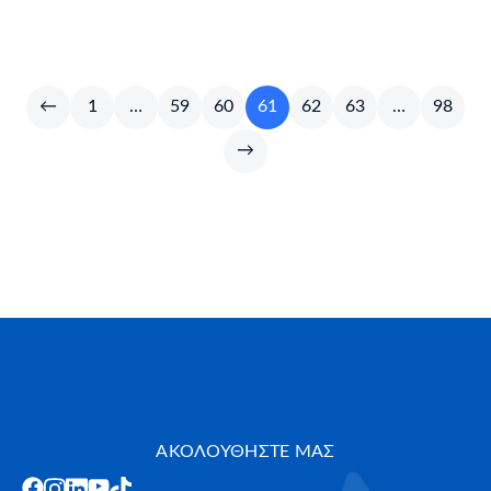
←
1
…
59
60
61
62
63
…
98
→
ΑΚΟΛΟΥΘΗΣΤΕ ΜΑΣ