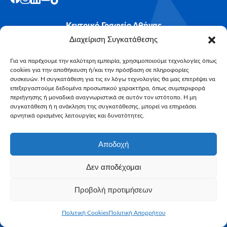
Κεντρικό Γραφείο Αθήνας
Λ. Βουλιαγμένης 261 & Κυμοθόης, Αγ. Δημήτριος, 17 236
Διαχείριση Συγκατάθεσης
(είσοδος από Κυμοθόης 67)
Για να παρέχουμε την καλύτερη εμπειρία, χρησιμοποιούμε τεχνολογίες όπως
+30 210 963 7660
cookies για την αποθήκευση ή/και την πρόσβαση σε πληροφορίες
+30 210 963 7774
συσκευών. Η συγκατάθεση για τις εν λόγω τεχνολογίες θα μας επιτρέψει να
επεξεργαστούμε δεδομένα προσωπικού χαρακτήρα, όπως συμπεριφορά
info@makeawish.gr
περιήγησης ή μοναδικά αναγνωριστικά σε αυτόν τον ιστότοπο. Η μη
Γραφείο Θεσσαλονίκης
συγκατάθεση ή η ανάκληση της συγκατάθεσης, μπορεί να επηρεάσει
αρνητικά ορισμένες λειτουργίες και δυνατότητες.
Αρτέμιδος 23-25, Θεσσαλονίκη, 54644
(πλησίον Μετρό Ανάληψη)
+30 2310 523978
Αποδοχή
+30 2310 523979
Δεν αποδέχομαι
info@makeawish.gr
Όροι Χρήσης
Προβολή προτιμήσεων
Πολιτική Απορρήτου
Πολιτική Cookies
Πολιτική Απορρήτου
Πολιτική Cookies