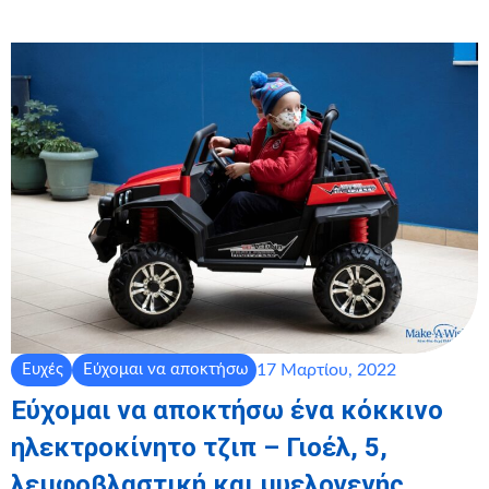
17 Μαρτίου, 2022
Ευχές
Εύχομαι να αποκτήσω
Εύχομαι να αποκτήσω ένα κόκκινο
ηλεκτροκίνητο τζιπ – Γιοέλ, 5,
λεμφοβλαστική και μυελογενής