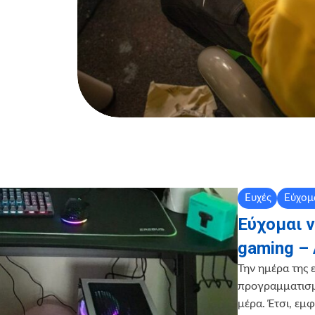
Ευχές
Εύχομ
Εύχομαι 
gaming – 
Την ημέρα της ε
προγραμματισμ
μέρα. Έτσι, εμφ