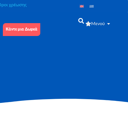
́ροι χρέωσης
Μενού
Κάντε μια Δωρεά