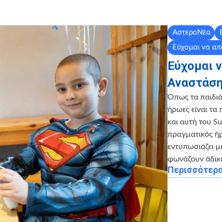
ΑστεροΝέα
Εύχομαι να α
Εύχομαι ν
Αναστάση
Όπως τα παιδιά 
ήρωες είναι τα
και αυτή του Su
πραγματικός ή
εντυπωσιάζει με
φωνάζουν άδικα
Περισσότερ