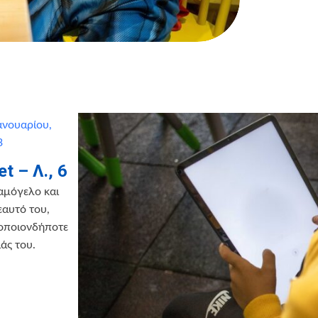
ανουαρίου,
3
t – Λ., 6
χαμόγελο και
εαυτό του,
 οποιονδήποτε
άς του.