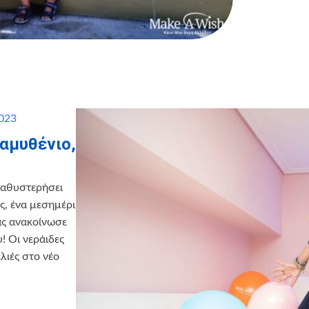
2023
αμυθένιο,
 καθυστερήσει
ς, ένα μεσημέρι
ας ανακοίνωσε
! Οι νεράιδες
λιές στο νέο