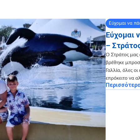
Εύχομαι να π
Εύχομαι ν
– Στράτος
Ο Στράτος μας 
βρέθηκε μπροστ
Γαλλία, όλες οι
επρόκειτο να α
Περισσότερ