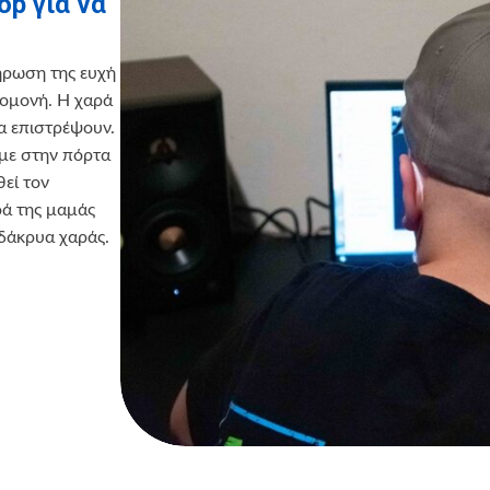
op για να
ήρωση της ευχή
πομονή. Η χαρά
α επιστρέψουν.
αμε στην πόρτα
εί τον
αρά της μαμάς
δάκρυα χαράς.