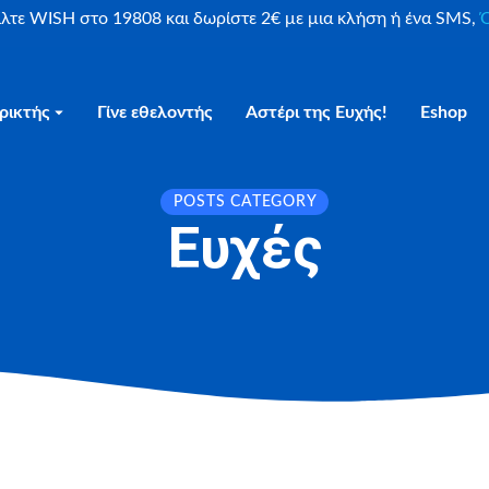
είλτε WISH στο 19808 και δωρίστε 2€ με μια κλήση ή ένα SMS,
Ο
ρικτής
Γίνε εθελοντής
Αστέρι της Ευχής!
Eshop
POSTS CATEGORY
Ευχές