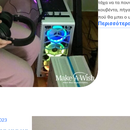
τάχα να τα που
κουβέντα, πήγα
πού θα μπει ο 
Περισσότερ
2023