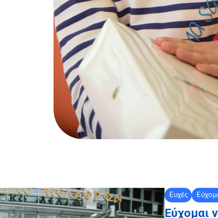
Ευχές
Εύχομ
Εύχομαι 