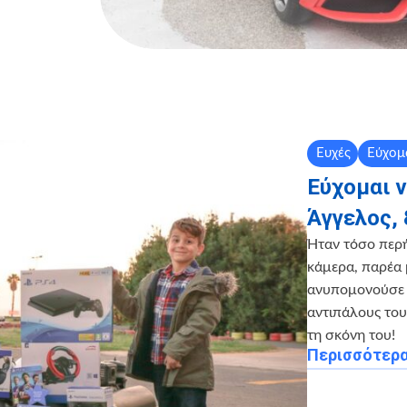
Ευχές
Εύχομ
Εύχομαι 
Άγγελος, 
Ήταν τόσο περ
κάμερα, παρέα 
ανυπομονούσε ν
αντιπάλους του
τη σκόνη του!
Περισσότερ