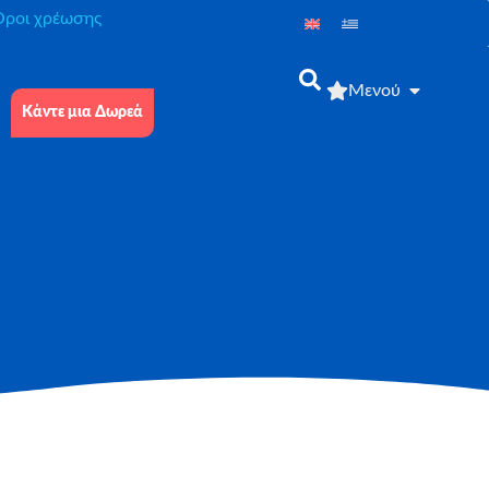
́ροι χρέωσης
Μενού
Κάντε μια Δωρεά