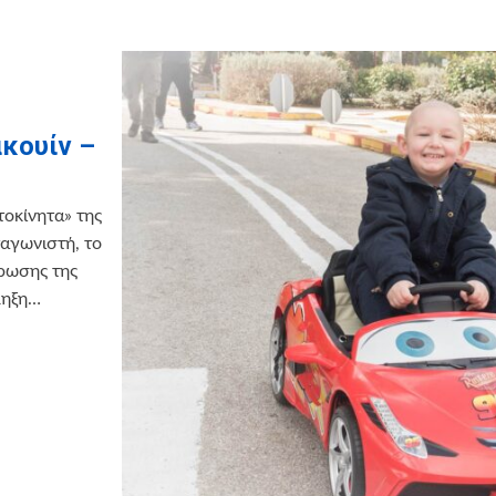
κουίν –
τοκίνητα» της
ταγωνιστή, το
ρωσης της
ληξη…