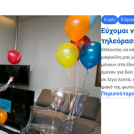
Ευχές
Εύχομ
Εύχομαι 
τηλεόραση
Θέλοντας να κά
μικρούλη μας μ
μένουν στη Θεσ
έμεναν για δύο
σε λίγα λεπτά, 
φακό της φωτο
Περισσότερ