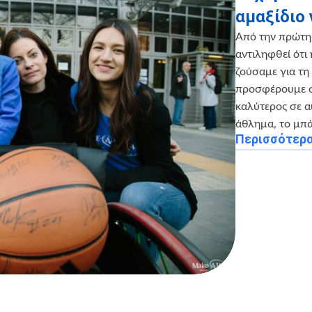
αμαξίδιο 
Από την πρώτη
αντιληφθεί ότι
ζούσαμε για τη
προσφέρουμε σ
καλύτερος σε α
άθλημα, το μπά
Περισσότερ