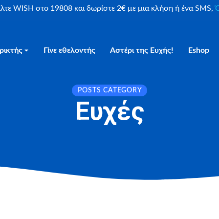
είλτε WISH στο 19808 και δωρίστε 2€ με μια κλήση ή ένα SMS,
Ο
ρικτής
Γίνε εθελοντής
Αστέρι της Ευχής!
Eshop
POSTS CATEGORY
Ευχές