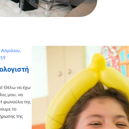
 Απριλίου,
019
ολογιστή
α! Θέλω να έχω
λες μου, να
 Η φωνούλα της
βουμε το
λήρωσης της