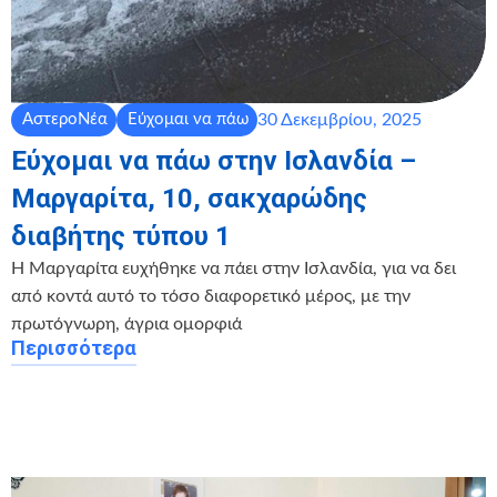
30 Δεκεμβρίου, 2025
ΑστεροΝέα
Εύχομαι να πάω
Εύχομαι να πάω στην Ισλανδία –
Μαργαρίτα, 10, σακχαρώδης
διαβήτης τύπου 1
Η Μαργαρίτα ευχήθηκε να πάει στην Ισλανδία, για να δει
από κοντά αυτό το τόσο διαφορετικό μέρος, με την
πρωτόγνωρη, άγρια ομορφιά
Περισσότερα