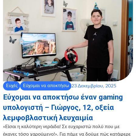
23 Δεκεμβρίου, 2025
Ευχές
Εύχομαι να αποκτήσω
Εύχομαι να αποκτήσω έναν gaming
υπολογιστή – Γιώργος, 12, οξεία
λεμφοβλαστική λευχαιμία
️«Είσαι η καλύτερη νεράιδα! Σε ευχαριστώ πολύ που με
έκανες τόσο χαρούμενο!». Για πάμε να δούμε πώς κατάφερε