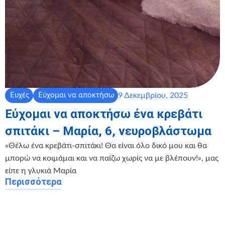
9 Δεκεμβρίου, 2025
Ευχές
Εύχομαι να αποκτήσω
Εύχομαι να αποκτήσω ένα κρεβάτι
σπιτάκι – Μαρία, 6, νευροβλάστωμα
️«Θέλω ένα κρεβάτι-σπιτάκι! Θα είναι όλο δικό μου και θα
μπορώ να κοιμάμαι και να παίζω χωρίς να με βλέπουν!», μας
είπε η γλυκιά Μαρία
Περισσότερα