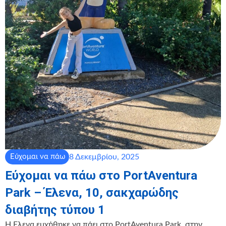
8 Δεκεμβρίου, 2025
Εύχομαι να πάω
Εύχομαι να πάω στο PortAventura
Park – Έλενα, 10, σακχαρώδης
διαβήτης τύπου 1
Η Έλενα ευχήθηκε να πάει στο PortAventura Park, στην