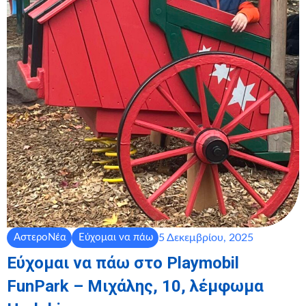
5 Δεκεμβρίου, 2025
ΑστεροΝέα
Εύχομαι να πάω
Εύχομαι να πάω στο Playmobil
FunPark – Μιχάλης, 10, λέμφωμα