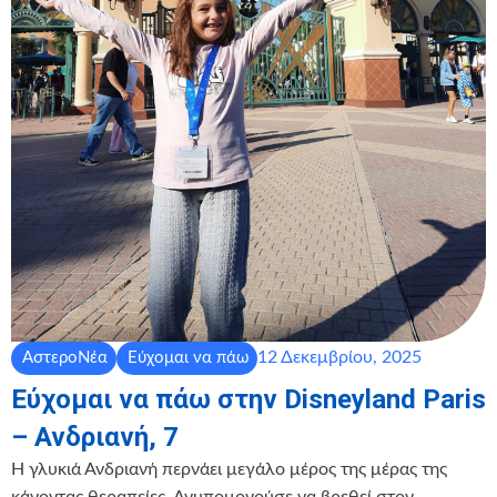
12 Δεκεμβρίου, 2025
ΑστεροΝέα
Εύχομαι να πάω
Εύχομαι να πάω στην Disneyland Paris
– Ανδριανή, 7
Η γλυκιά Ανδριανή περνάει μεγάλο μέρος της μέρας της
κάνοντας θεραπείες. Ανυπομονούσε να βρεθεί στον