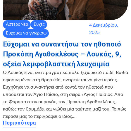
ΑστεροΝέα
Ευχές
4 Δεκεμβρίου,
2025
Εύχομαι να γνωρίσω
Εύχομαι να συναντήσω τον ηθοποιό
Προκόπη Αγαθοκλέους – Λουκάς, 9,
οξεία λεμφοβλαστική λευχαιμία
Ο Λουκάς είναι ένα πραγματικά πολύ ξεχωριστό παιδί. Βαθιά
αφοσιωμένος στη θρησκεία, ονειρεύεται να γίνει ιερέας.
Ευχήθηκε να συναντήσει από κοντά τον ηθοποιό που
υποδύεται τον Άγιο Παΐσιο, στη σειρά «Άγιος Παΐσιος: Από
τα Φάρασα στον ουρανό», τον Προκόπη Αγαθοκλέους,
καθώς τον θαυμάζει και νιώθει μία ταύτιση μαζί του. Το πώς
πέρασε μας το περιγράφει ο ίδιος…
Περισσότερα