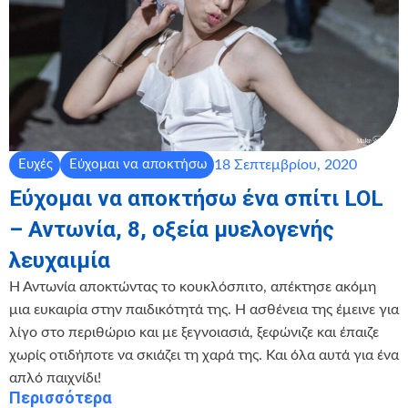
18 Σεπτεμβρίου, 2020
Ευχές
Εύχομαι να αποκτήσω
Εύχομαι να αποκτήσω ένα σπίτι LOL
– Αντωνία, 8, οξεία μυελογενής
λευχαιμία
Η Αντωνία αποκτώντας το κουκλόσπιτο, απέκτησε ακόμη
μια ευκαιρία στην παιδικότητά της. Η ασθένεια της έμεινε για
λίγο στο περιθώριο και με ξεγνοιασιά, ξεφώνιζε και έπαιζε
χωρίς οτιδήποτε να σκιάζει τη χαρά της. Και όλα αυτά για ένα
απλό παιχνίδι!
Περισσότερα