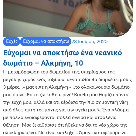
28 Ιουλίου, 2020
Ευχές
Εύχομαι να αποκτήσω
Εύχομαι να αποκτήσω ένα νεανικό
δωμάτιο – Αλκμήνη, 10
Η μεταμόρφωση του δωματίου της, υπερίσχυσε της
μεγάλης χαράς ενός ταξιδιού! «Ένα ταξίδι θα διαρκέσει μόλις
3 μέρες…» μας είπε η Αλκμήνη «…το ολοκαίνουριο δωμάτιο
μου όμως, θα το ζω καθημερινά! Και θα μου θυμίζει πάντα
την ευχή μου, αλλά και ότι κέρδισα την πιο σημαντική νίκη
από όλες: αυτή της μάχης για την υγεία μου!». Ένα πλάσμα
με πολλά ενδιαφέροντα, πολλά όνειρα και ατσαλένια
θέληση. Μας ξεκαθάρισε ότι ήθελε να δει το νέο χώρο της
ολοκληρωμένο. Να είναι έκπληξη… Άραγε καταφέραμε να