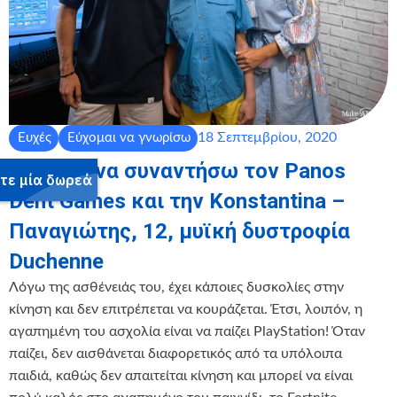
18 Σεπτεμβρίου, 2020
Ευχές
Εύχομαι να γνωρίσω
Εύχομαι να συναντήσω τον Panos
Dent Games και την Konstantina –
Παναγιώτης, 12, μυϊκή δυστροφία
Duchenne
Λόγω της ασθένειάς του, έχει κάποιες δυσκολίες στην
κίνηση και δεν επιτρέπεται να κουράζεται. Έτσι, λοιπόν, η
αγαπημένη του ασχολία είναι να παίζει PlayStation! Όταν
παίζει, δεν αισθάνεται διαφορετικός από τα υπόλοιπα
παιδιά, καθώς δεν απαιτείται κίνηση και μπορεί να είναι