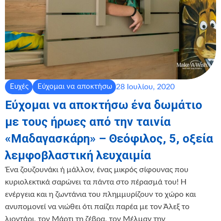
28 Ιουλίου, 2020
Ευχές
Εύχομαι να αποκτήσω
Εύχομαι να αποκτήσω ένα δωμάτιο
με τους ήρωες από την ταινία
«Μαδαγασκάρη» – Θεόφιλος, 5, οξεία
λεμφοβλαστική λευχαιμία
Ένα ζουζουνάκι ή μάλλον, ένας μικρός σίφουνας που
κυριολεκτικά σαρώνει τα πάντα στο πέρασμά του! Η
ενέργεια και η ζωντάνια του πλημμυρίζουν το χώρο και
ανυπομονεί να νιώθει ότι παίζει παρέα με τον Άλεξ το
λιοντάρι, τον Μάρτι τη ζέβρα, τον Μέλμαν την