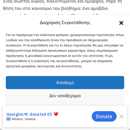
Ένας σωστός κύριος. Καλοντυμένος και όμορφος, πήρε τη
θέση του στο καινούριο του βοήθημα: ένα αμαξίδιο
φαγητού. Δεν μπορεί να μιλήσει. Όμως αυτό δεν τον
Διαχείριση Συγκατάθεσης
εμπόδισε να εκφράσει τη χαρά του. Έγερνε προς το μέρος
των εθελοντών μας, τους χαμογελούσε και τους χάιδευε τα
Για να παρέχουμε την καλύτερη εμπειρία, χρησιμοποιούμε τεχνολογίες όπως
μαλλιά. Η μανούλα του, με το χαμόγελο στα χείλη,
cookies για την αποθήκευση ή/και την πρόσβαση σε πληροφορίες
ακούραστο στήριγμα και φύλακας άγγελός του. Πάντα
συσκευών. Η συγκατάθεση για τις εν λόγω τεχνολογίες θα μας επιτρέψει να
επεξεργαστούμε δεδομένα προσωπικού χαρακτήρα, όπως συμπεριφορά
δίπλα του, μεταμορφώθηκε σε καλή νεράιδα για να μας
περιήγησης ή μοναδικά αναγνωριστικά σε αυτόν τον ιστότοπο. Η μη
βοηθήσει να νιώσουμε ποια ήταν η μεγαλύτερη του
συγκατάθεση ή η ανάκληση της συγκατάθεσης, μπορεί να επηρεάσει
επιθυμία. ‍ ‍ ‍
αρνητικά ορισμένες λειτουργίες και δυνατότητες.
Περισσότερα
Αποδοχή
Δεν αποδέχομαι
Προβολή προτιμήσεων
Πολιτική Cookies
Πολιτική Απορρήτου