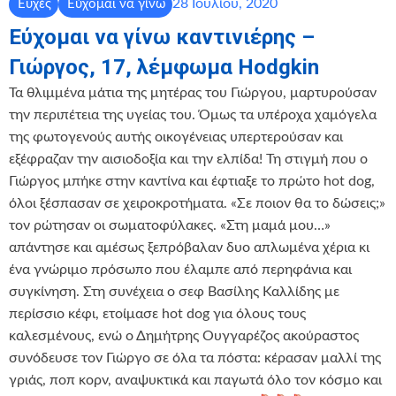
28 Ιουλίου, 2020
Ευχές
Εύχομαι να γίνω
Εύχομαι να γίνω καντινιέρης –
Γιώργος, 17, λέμφωμα Hodgkin
Τα θλιμμένα μάτια της μητέρας του Γιώργου, μαρτυρούσαν
την περιπέτεια της υγείας του. Όμως τα υπέροχα χαμόγελα
της φωτογενούς αυτής οικογένειας υπερτερούσαν και
εξέφραζαν την αισιοδοξία και την ελπίδα! Τη στιγμή που ο
Γιώργος μπήκε στην καντίνα και έφτιαξε το πρώτο hot dog,
όλοι ξέσπασαν σε χειροκροτήματα. «Σε ποιον θα το δώσεις;»
τον ρώτησαν οι σωματοφύλακες. «Στη μαμά μου…»
απάντησε και αμέσως ξεπρόβαλαν δυο απλωμένα χέρια κι
ένα γνώριμο πρόσωπο που έλαμπε από περηφάνια και
συγκίνηση. Στη συνέχεια ο σεφ Βασίλης Καλλίδης με
περίσσιο κέφι, ετοίμασε hot dog για όλους τους
καλεσμένους, ενώ ο Δημήτρης Ουγγαρέζος ακούραστος
συνόδευσε τον Γιώργο σε όλα τα πόστα: κέρασαν μαλλί της
γριάς, ποπ κορν, αναψυκτικά και παγωτά όλο τον κόσμο και