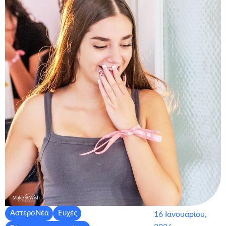
ΑστεροΝέα
Ευχές
16 Ιανουαρίου,