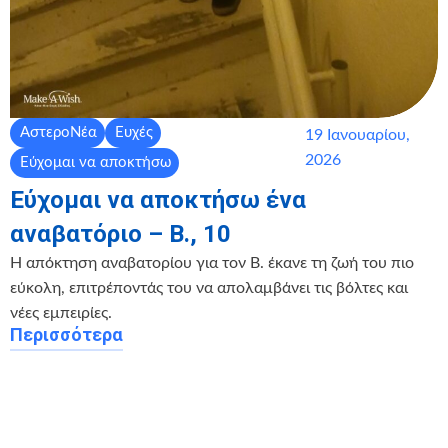
ΑστεροΝέα
Ευχές
19 Ιανουαρίου,
2026
Εύχομαι να αποκτήσω
Εύχομαι να αποκτήσω ένα
αναβατόριο – Β., 10
Η απόκτηση αναβατορίου για τον Β. έκανε τη ζωή του πιο
εύκολη, επιτρέποντάς του να απολαμβάνει τις βόλτες και
νέες εμπειρίες.
Περισσότερα