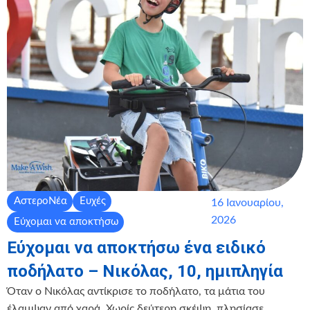
ΑστεροΝέα
Ευχές
16 Ιανουαρίου,
2026
Εύχομαι να αποκτήσω
Εύχομαι να αποκτήσω ένα ειδικό
ποδήλατο – Νικόλας, 10, ημιπληγία
Όταν ο Νικόλας αντίκρισε το ποδήλατο, τα μάτια του
έλαμψαν από χαρά. Χωρίς δεύτερη σκέψη, πλησίασε