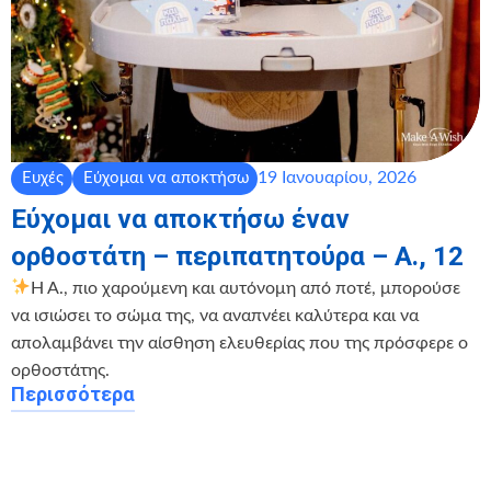
19 Ιανουαρίου, 2026
Ευχές
Εύχομαι να αποκτήσω
Εύχομαι να αποκτήσω έναν
ορθοστάτη – περιπατητούρα – Α., 12
Η Α., πιο χαρούμενη και αυτόνομη από ποτέ, μπορούσε
να ισιώσει το σώμα της, να αναπνέει καλύτερα και να
απολαμβάνει την αίσθηση ελευθερίας που της πρόσφερε ο
ορθοστάτης.
Περισσότερα