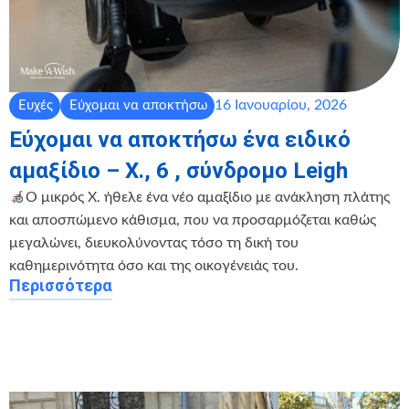
16 Ιανουαρίου, 2026
Ευχές
Εύχομαι να αποκτήσω
Εύχομαι να αποκτήσω ένα ειδικό
αμαξίδιο – Χ., 6 , σύνδρομο Leigh
Ο μικρός Χ. ήθελε ένα νέο αμαξίδιο με ανάκληση πλάτης
και αποσπώμενο κάθισμα, που να προσαρμόζεται καθώς
μεγαλώνει, διευκολύνοντας τόσο τη δική του
καθημερινότητα όσο και της οικογένειάς του.
Περισσότερα