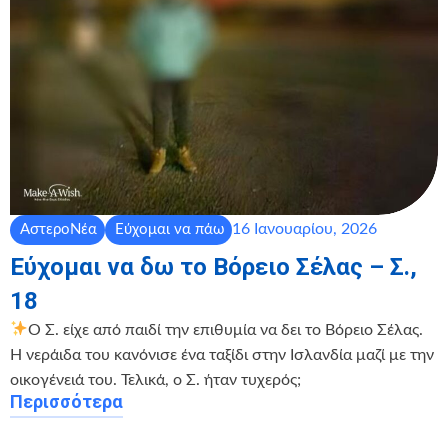
16 Ιανουαρίου, 2026
ΑστεροΝέα
Εύχομαι να πάω
Εύχομαι να δω το Βόρειο Σέλας – Σ.,
18
Ο Σ. είχε από παιδί την επιθυμία να δει το Βόρειο Σέλας.
Η νεράιδα του κανόνισε ένα ταξίδι στην Ισλανδία μαζί με την
οικογένειά του. Τελικά, ο Σ. ήταν τυχερός;
Περισσότερα