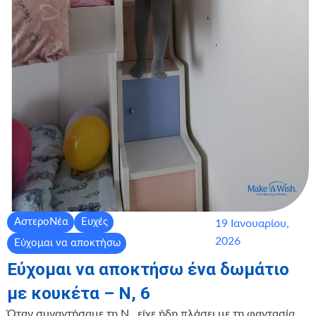
ΑστεροΝέα
Ευχές
19 Ιανουαρίου,
2026
Εύχομαι να αποκτήσω
Εύχομαι να αποκτήσω ένα δωμάτιο
με κουκέτα – Ν, 6
Όταν συναντήσαμε τη Ν., είχε ήδη πλάσει με τη φαντασία