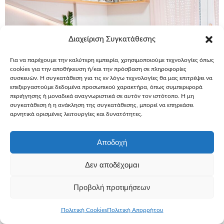
Διαχείριση Συγκατάθεσης
Για να παρέχουμε την καλύτερη εμπειρία, χρησιμοποιούμε τεχνολογίες όπως
cookies για την αποθήκευση ή/και την πρόσβαση σε πληροφορίες
συσκευών. Η συγκατάθεση για τις εν λόγω τεχνολογίες θα μας επιτρέψει να
επεξεργαστούμε δεδομένα προσωπικού χαρακτήρα, όπως συμπεριφορά
περιήγησης ή μοναδικά αναγνωριστικά σε αυτόν τον ιστότοπο. Η μη
συγκατάθεση ή η ανάκληση της συγκατάθεσης, μπορεί να επηρεάσει
αρνητικά ορισμένες λειτουργίες και δυνατότητες.
Αποδοχή
16 Ιανουαρίου, 2026
Ευχές
Εύχομαι να αποκτήσω
Δεν αποδέχομαι
Εύχομαι να αποκτήσω ένα νεανικό
και χαλαρωτικό δωμάτιο – Γ., 12,
Προβολή προτιμήσεων
κυστική ίνωση
Πολιτική Cookies
Πολιτική Απορρήτου
Η Γ. είχε μια απλή, αλλά ξεκάθαρη επιθυμία, να αποκτήσει