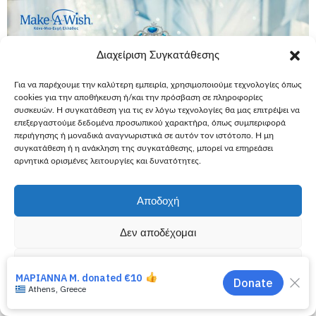
Διαχείριση Συγκατάθεσης
Για να παρέχουμε την καλύτερη εμπειρία, χρησιμοποιούμε τεχνολογίες όπως
cookies για την αποθήκευση ή/και την πρόσβαση σε πληροφορίες
συσκευών. Η συγκατάθεση για τις εν λόγω τεχνολογίες θα μας επιτρέψει να
επεξεργαστούμε δεδομένα προσωπικού χαρακτήρα, όπως συμπεριφορά
περιήγησης ή μοναδικά αναγνωριστικά σε αυτόν τον ιστότοπο. Η μη
συγκατάθεση ή η ανάκληση της συγκατάθεσης, μπορεί να επηρεάσει
αρνητικά ορισμένες λειτουργίες και δυνατότητες.
Αποδοχή
1 Μαρτίου, 2018
Ευχές
Εύχομαι να ζήσω μια εμπειρία
Δεν αποδέχομαι
Αντζελίν, 4… Εύχομαι να κάνω ένα
Προβολή προτιμήσεων
πάρτι Frozen
«Πραγματοποιήσατε τη μεγαλύτερη επιθυμία της μικρούλας
Πολιτική Cookies
Πολιτική Απορρήτου
μας! Είμαστε απίστευτα ευτυχισμένοι για τη μοναδική