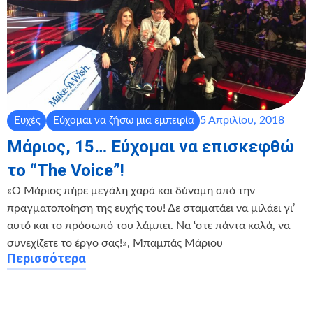
5 Απριλίου, 2018
Ευχές
Εύχομαι να ζήσω μια εμπειρία
Μάριος, 15… Εύχομαι να επισκεφθώ
το “The Voice”!
«Ο Μάριος πήρε μεγάλη χαρά και δύναμη από την
πραγματοποίηση της ευχής του! Δε σταματάει να μιλάει γι’
αυτό και το πρόσωπό του λάμπει. Να ‘στε πάντα καλά, να
συνεχίζετε το έργο σας!», Μπαμπάς Μάριου
Περισσότερα