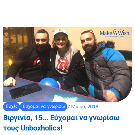
7 Μαΐου, 2018
Ευχές
Εύχομαι να γνωρίσω
Βιργινία, 15… Εύχομαι να γνωρίσω
τους Unboxholics!