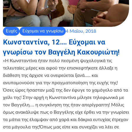
4 Μαΐου, 2018
Ευχές
Εύχομαι να γνωρίσω
Κωνσταντίνα, 12…. Εύχομαι να
γνωρίσω τον Βαγγέλη Κακουριώτη!
«Η Κωνσταντίνα ήταν πολύ πεσμένη ψυχολογικά τις
τελευταίες μέρες και αφού την επισκεφτήκατε άλλαξε η
διάθεση της άρχισε να ονειρεύεται ξανά….. και
ανυπομονούσε για την πραγματοποίηση της ευχής της!
Όσες ώρες ήσασταν μαζί της δεν έφυγε το χαμόγελο από τα
χείλι της! Στην αρχή η Κωνσταντίνα μίλησε τηλεφωνικά με
τον Βαγγέλη…. η συγκίνηση της ήταν απερίγραπτη! Μόλις
όμως ανακάλυψε πως ο Βαγγέλης είχε έρθει να την γνωρίσει
τα μάτια της έλαμψαν από χαρά και δάκρια ευτυχίας έτρεχαν
στα μάγουλα της!Όπως μας είπε και συνεχίζει να λέει σε