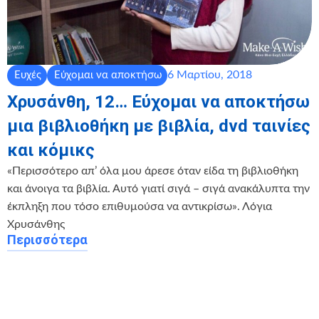
6 Μαρτίου, 2018
Ευχές
Εύχομαι να αποκτήσω
Χρυσάνθη, 12… Εύχομαι να αποκτήσω
μια βιβλιοθήκη με βιβλία, dvd ταινίες
και κόμικς
«Περισσότερο απ’ όλα μου άρεσε όταν είδα τη βιβλιοθήκη
και άνοιγα τα βιβλία. Αυτό γιατί σιγά – σιγά ανακάλυπτα την
έκπληξη που τόσο επιθυμούσα να αντικρίσω». Λόγια
Χρυσάνθης
Περισσότερα