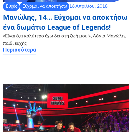
16 Απριλίου, 2018
Ευχές
Εύχομαι να αποκτήσω
Μανώλης, 14… Εύχομαι να αποκτήσω
ένα δωμάτιο League of Legends!
«Είναι ό,τι καλύτερο έχω δει στη ζωή μου!», Λόγια Μανώλη,
παιδί ευχής
Περισσότερα