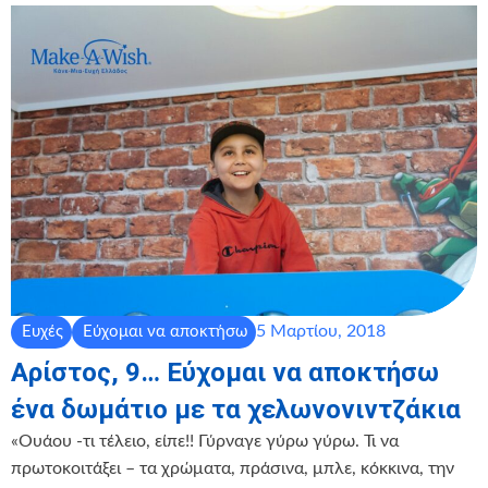
5 Μαρτίου, 2018
Ευχές
Εύχομαι να αποκτήσω
Αρίστος, 9… Εύχομαι να αποκτήσω
ένα δωμάτιο με τα χελωνονιντζάκια
«Ουάου -τι τέλειο, είπε!! Γύρναγε γύρω γύρω. Τι να
πρωτοκοιτάξει – τα χρώματα, πράσινα, μπλε, κόκκινα, την