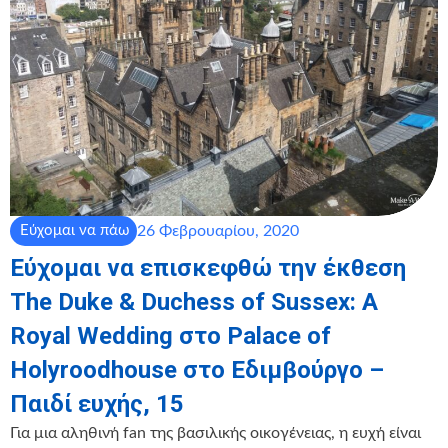
26 Φεβρουαρίου, 2020
Εύχομαι να πάω
Εύχομαι να επισκεφθώ την έκθεση
The Duke & Duchess of Sussex: A
Royal Wedding στο Palace of
Holyroodhouse στο Εδιμβούργο –
Παιδί ευχής, 15
Για μια αληθινή fan της βασιλικής οικογένειας, η ευχή είναι