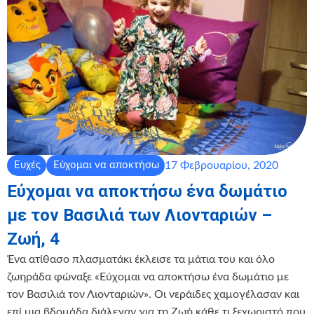
17 Φεβρουαρίου, 2020
Ευχές
Εύχομαι να αποκτήσω
Εύχομαι να αποκτήσω ένα δωμάτιο
με τον Βασιλιά των Λιονταριών –
Ζωή, 4
Ένα ατίθασο πλασματάκι έκλεισε τα μάτια του και όλο
ζωηράδα φώναξε «Εύχομαι να αποκτήσω ένα δωμάτιο με
τον Βασιλιά τον Λιονταριών». Οι νεράιδες χαμογέλασαν και
επί μια βδομάδα διάλεγαν για τη Ζωή κάθε τι ξεχωριστό που