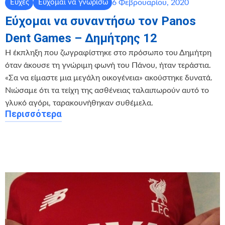
6 Φεβρουαρίου, 2020
Ευχές
Εύχομαι να γνωρίσω
Εύχομαι να συναντήσω τον Panos
Dent Games – Δημήτρης 12
Η έκπληξη που ζωγραφίστηκε στο πρόσωπο του Δημήτρη
όταν άκουσε τη γνώριμη φωνή του Πάνου, ήταν τεράστια.
«Σα να είμαστε μια μεγάλη οικογένεια» ακούστηκε δυνατά.
Νιώσαμε ότι τα τείχη της ασθένειας ταλαιπωρούν αυτό το
γλυκό αγόρι, ταρακουνήθηκαν συθέμελα.
Περισσότερα