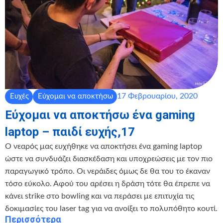
17 Φεβρουαρίου, 2020
Ευχές
Εύχομαι να αποκτήσω
Εύχομαι να αποκτήσω ένα gaming
laptop – παιδί ευχής,17
Ο νεαρός μας ευχήθηκε να αποκτήσει ένα gaming laptop
ώστε να συνδυάζει διασκέδαση και υποχρεώσεις με τον πιο
παραγωγικό τρόπο. Οι νεράιδες όμως δε θα του το έκαναν
τόσο εύκολο. Αφού του αρέσει η δράση τότε θα έπρεπε να
κάνει strike στο bowling και να περάσει με επιτυχία τις
δοκιμασίες του laser tag για να ανοίξει το πολυπόθητο κουτί.
Περισσότερα