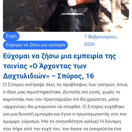
Ευχές
7 Φεβρουαρίου,
2020
Εύχομαι να ζήσω μια εμπειρία
Εύχομαι να ζήσω μια εμπειρία της
ταινίας «Ο Άρχοντας των
Δαχτυλιδιών» – Σπύρος, 16
Ο Σπύρος ανέτρεψε όλες τις προβλέψεις των γιατρών, όπως
ο ίδιος μας εκμυστηρεύτηκε. Δυνατός και υγιής, χωρίς το
καροτσάκι που τον προετοίμαζαν ότι θα χρειαστεί, μόνο
«άρχοντας» θα μπορούσε να στεφθεί. Ο Σπύρος ευχήθηκε
για μια δυνατή εμπειρία και έγινε ο πρωταγωνιστής στο πιο
όμορφο γύρισμα. Μα το σκηνοθέτησε κιόλας! Η δύναμη
που πήρε από την ευχή του, τον έκανε να ονειρεύεται ένα