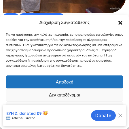
28 Ιανουαρίου, 2020
Ευχές
Εύχομαι να γνωρίσω
Διαχείριση Συγκατάθεσης
Εύχομαι να κάνω πάρτι με τον
Για να παρέχουμε την καλύτερη εμπειρία, χρησιμοποιούμε τεχνολογίες όπως
Μπομπ Σφουγγαράκη – παιδί ευχής, 6
cookies για την αποθήκευση ή/και την πρόσβαση σε πληροφορίες
συσκευών. Η συγκατάθεση για τις εν λόγω τεχνολογίες θα μας επιτρέψει να
Όταν έχεις για φίλο τον Μπομπ Σφουγγαράκη, μόνο άρωμα
επεξεργαστούμε δεδομένα προσωπικού χαρακτήρα, όπως συμπεριφορά
θάλασσας και καλοκαιριού μπορούν να έχουν οι μέρες σου.
περιήγησης ή μοναδικά αναγνωριστικά σε αυτόν τον ιστότοπο. Η μη
Η μικρή μας φίλη ζήτησε από τις νεράιδες να διοργανώσουν
συγκατάθεση ή η ανάκληση της συγκατάθεσης, μπορεί να επηρεάσει
αρνητικά ορισμένες λειτουργίες και δυνατότητες.
ένα party με τον Μπομ για να διασκεδάσουν με χορό και
παιχνίδια.
Περισσότερα
Αποδοχή
Δεν αποδέχομαι
Προβολή προτιμήσεων
Πολιτική Cookies
Πολιτική Απορρήτου