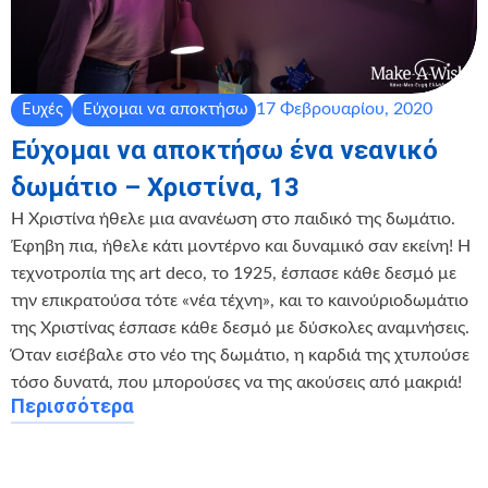
17 Φεβρουαρίου, 2020
Ευχές
Εύχομαι να αποκτήσω
Εύχομαι να αποκτήσω ένα νεανικό
δωμάτιο – Χριστίνα, 13
Η Χριστίνα ήθελε μια ανανέωση στο παιδικό της δωμάτιο.
Έφηβη πια, ήθελε κάτι μοντέρνο και δυναμικό σαν εκείνη! Η
τεχνοτροπία της art deco, το 1925, έσπασε κάθε δεσμό με
την επικρατούσα τότε «νέα τέχνη», και το καινούριοδωμάτιο
της Χριστίνας έσπασε κάθε δεσμό με δύσκολες αναμνήσεις.
Όταν εισέβαλε στο νέο της δωμάτιο, η καρδιά της χτυπούσε
τόσο δυνατά, που μπορούσες να της ακούσεις από μακριά!
Περισσότερα