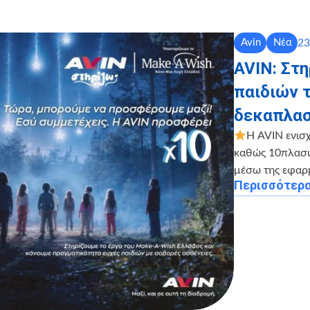
23
Avin
Νέα
AVIN: Στ
παιδιών 
δεκαπλασ
Η AVIN ενισ
καθώς 10πλασιά
μέσω της εφαρ
Περισσότερ