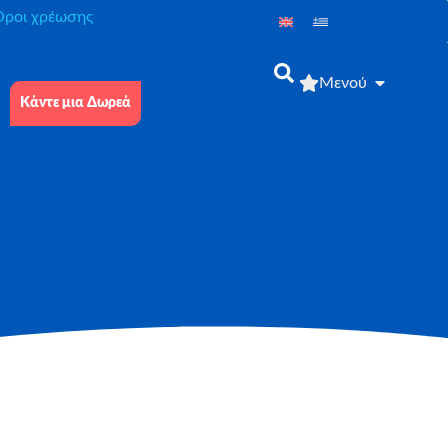
́ροι χρέωσης
Μενού
Κάντε μια Δωρεά