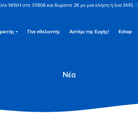
είλτε WISH στο 19808 και δωρίστε 2€ με μια κλήση ή ένα SMS,
Ο
ρικτής
Γίνε εθελοντής
Αστέρι της Ευχής!
Eshop
Νέα