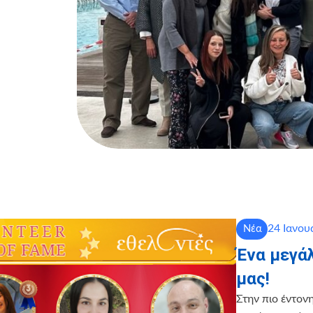
24 Ιανου
Νέα
Ένα μεγά
μας!
Στην πιο έντον