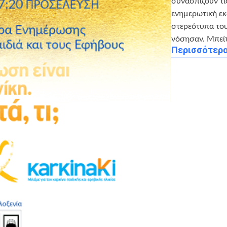
συνασπίζουν τις
ενημερωτική εκ
στερεότυπα του
νόσησαν. Μπείτ
Περισσότερ