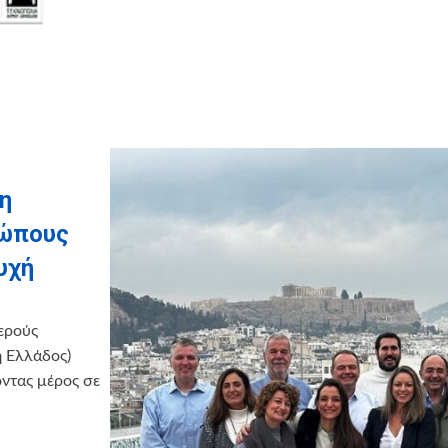
η
ρώπους
υχή
ερούς
 Ελλάδος)
τας μέρος σε