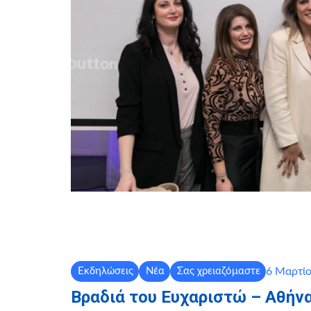
6 Μαρτίο
Εκδηλώσεις
Νέα
Σας χρειαζόμαστε
Βραδιά του Ευχαριστώ – Αθήν