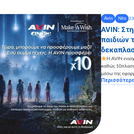
23
Avin
Νέα
AVIN: Στ
παιδιών 
δεκαπλασ
Η AVIN ενισ
καθώς 10πλασιά
μέσω της εφαρ
Περισσότερ