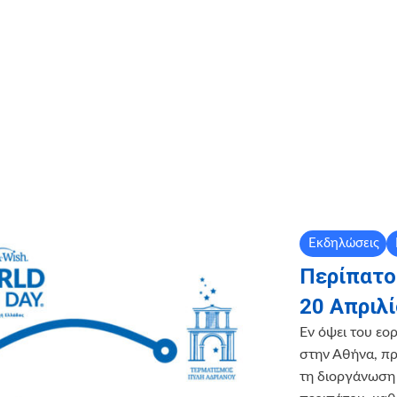
Εκδηλώσεις
Περίπατος
20 Απριλ
Εν όψει του εο
στην Αθήνα, π
τη διοργάνωση