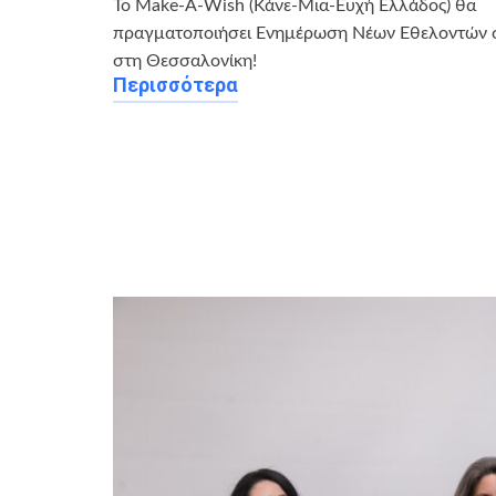
Το Make-A-Wish (Κάνε-Μια-Ευχή Ελλάδος) θα
πραγματοποιήσει Ενημέρωση Νέων Εθελοντών σ
στη Θεσσαλονίκη!
Περισσότερα