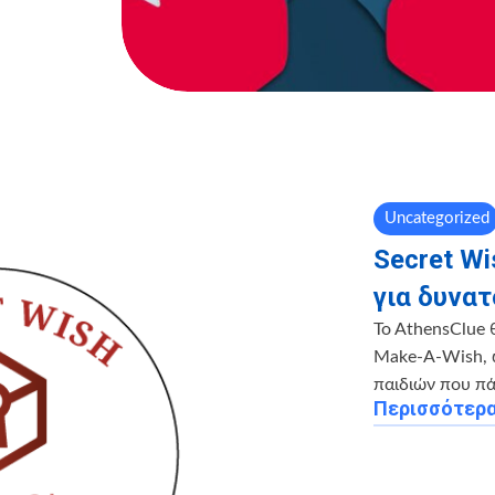
Uncategorized
Secret W
για δυνατ
Το ΑthensClue θ
Make-Α-Wish, 
παιδιών που πά
Περισσότερ