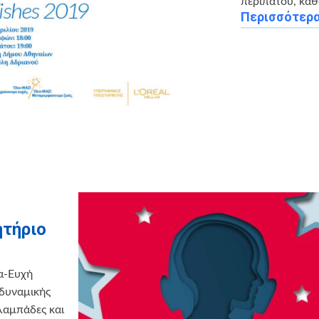
περιπάτου, κα
Περισσότερ
ητήριο
α-Ευχή
 δυναμικής
λαμπάδες και