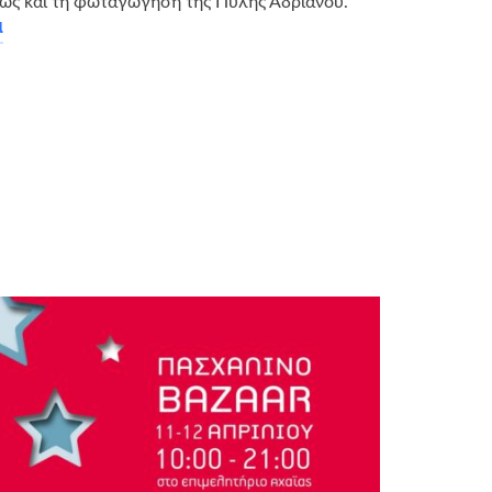
θώς και τη φωταγώγηση της Πύλης Αδριανού.
α