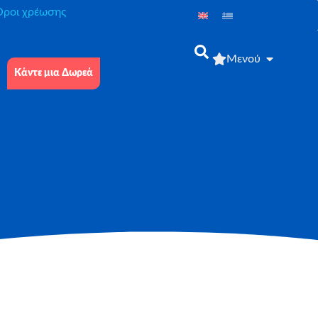
́ροι χρέωσης
Μενού
Κάντε μια Δωρεά