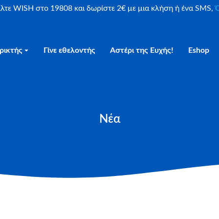
είλτε WISH στο 19808 και δωρίστε 2€ με μια κλήση ή ένα SMS,
Ο
ρικτής
Γίνε εθελοντής
Αστέρι της Ευχής!
Eshop
Νέα