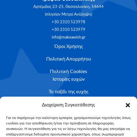
Αρτέμιδος 23-25, Θεσσαλονίκη, 54644
(πλησίον Μετρό Ανάληψη)
+30 2310 523978
+30 2310 523979
info@makeawish.gr
Όροι Χρήσης
Πολιτική Απορρήτου
Πολιτική Cookies
Ιστορίες ευχών
Το ταξίδι της ευχής
Κριτήρια Καταλληλότητας
Διαχείριση Συγκατάθεσης
Υποβολή Αιτήματος
Για να παρέχουμε την καλύτερη εμπειρία, χρησιμοποιούμε τεχνολογίες όπως
cookies για την αποθήκευση ή/και την πρόσβαση σε πληροφορίες
NEWSLETTER
συσκευών. Η συγκατάθεση για τις εν λόγω τεχνολογίες θα μας επιτρέψει να
Email*
επεξεργαστούμε δεδομένα προσωπικού χαρακτήρα, όπως συμπεριφορά