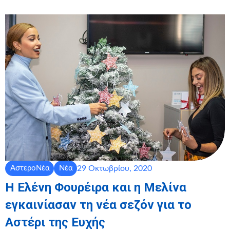
29 Οκτωβρίου, 2020
ΑστεροΝέα
Νέα
Η Ελένη Φουρέιρα και η Μελίνα
εγκαινίασαν τη νέα σεζόν για το
Αστέρι της Ευχής