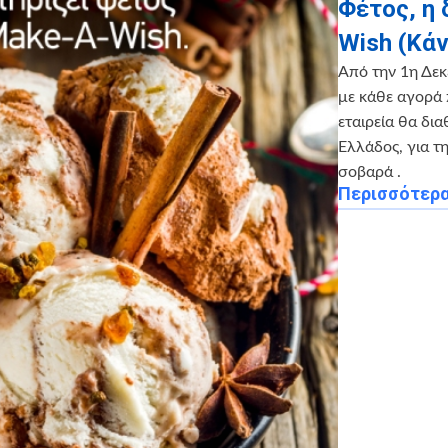
Φέτος, η
Wish (Κά
Από την 1η Δεκ
με κάθε αγορά
εταιρεία θα δι
Ελλάδος, για τ
σοβαρά .
Περισσότερ