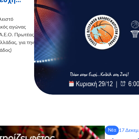
λειστό
ικός αγώνας
Α.Ε.Ο. Πρωτέας
λάδας, για την
άδος)
17 Δεκεμ
Νέα