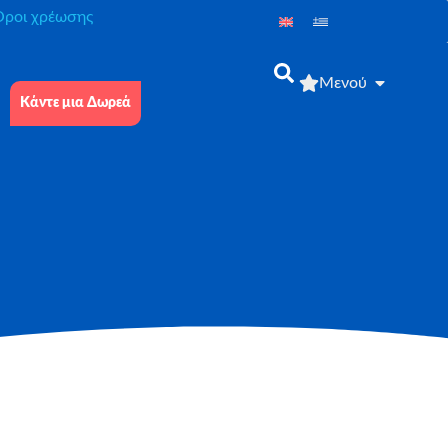
́ροι χρέωσης
Μενού
Κάντε μια Δωρεά