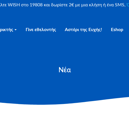
είλτε WISH στο 19808 και δωρίστε 2€ με μια κλήση ή ένα SMS,
Ο
ρικτής
Γίνε εθελοντής
Αστέρι της Ευχής!
Eshop
Νέα