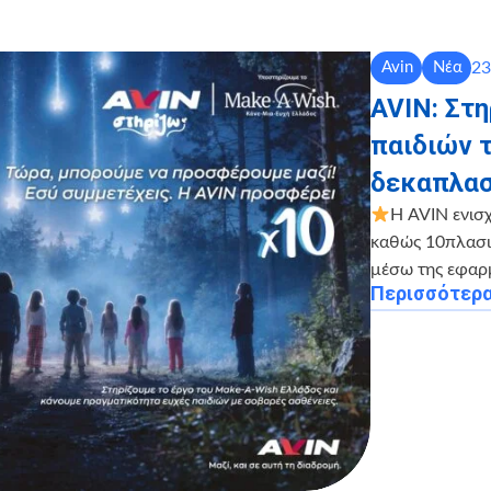
23
Avin
Νέα
AVIN: Στ
παιδιών 
δεκαπλασ
Η AVIN ενισ
καθώς 10πλασιά
μέσω της εφαρ
Περισσότερ