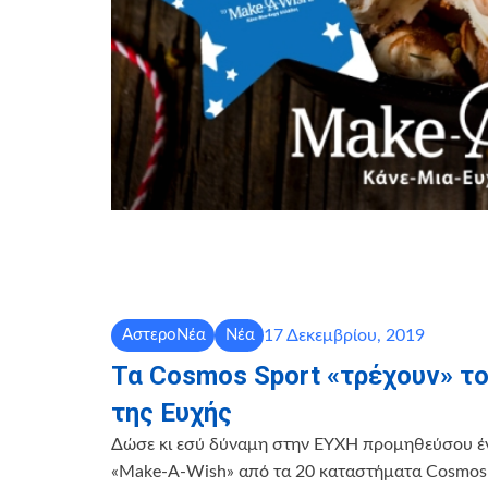
17 Δεκεμβρίου, 2019
ΑστεροΝέα
Νέα
Τα Cosmos Sport «τρέχουν» το
της Ευχής
Δώσε κι εσύ δύναμη στην EYXH προμηθεύσου 
«Make-A-Wish» από τα 20 καταστήματα Cosmos 