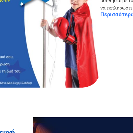
βοηθήστε με το
να εκπληρώσει 
Περισσότερ
 ευχή…