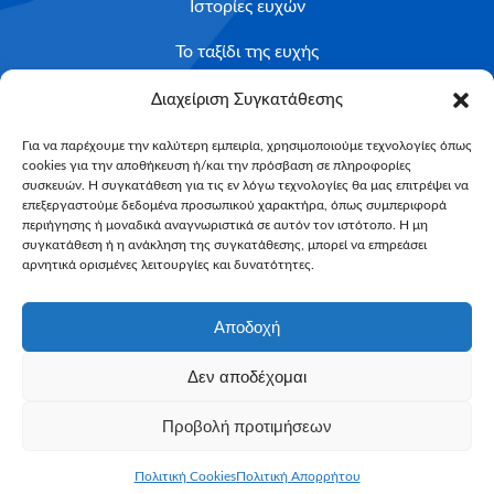
Ιστορίες ευχών
Το ταξίδι της ευχής
Κριτήρια Καταλληλότητας
Διαχείριση Συγκατάθεσης
Υποβολή Αιτήματος
Για να παρέχουμε την καλύτερη εμπειρία, χρησιμοποιούμε τεχνολογίες όπως
cookies για την αποθήκευση ή/και την πρόσβαση σε πληροφορίες
NEWSLETTER
συσκευών. Η συγκατάθεση για τις εν λόγω τεχνολογίες θα μας επιτρέψει να
Email*
επεξεργαστούμε δεδομένα προσωπικού χαρακτήρα, όπως συμπεριφορά
περιήγησης ή μοναδικά αναγνωριστικά σε αυτόν τον ιστότοπο. Η μη
συγκατάθεση ή η ανάκληση της συγκατάθεσης, μπορεί να επηρεάσει
αρνητικά ορισμένες λειτουργίες και δυνατότητες.
Αποδοχή
Δεν αποδέχομαι
Make-A-Wish Greece © 2025
Προβολή προτιμήσεων
All Rights Reserved
Web Magic by
Toulange
Πολιτική Cookies
Πολιτική Απορρήτου