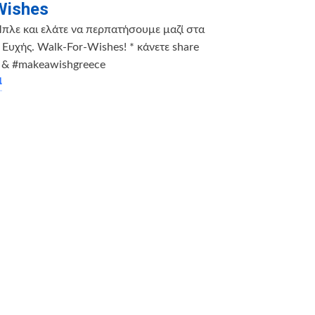
 Wishes
πλε και ελάτε να περπατήσουμε μαζί στα
 Ευχής. Walk-For-Wishes! * κάνετε share
 & ‪#makeawishgreece
α