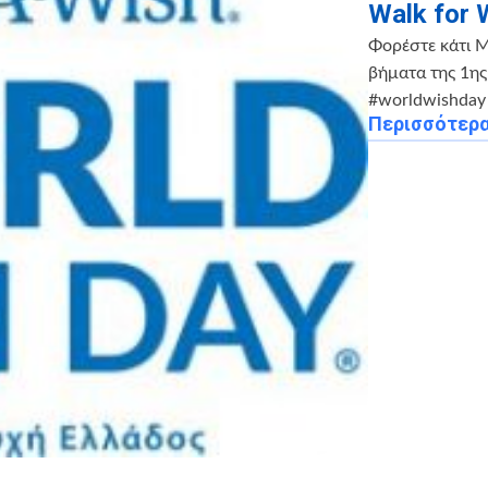
Walk for
Φορέστε κάτι Μ
βήματα της 1ης
‪#worldwishday
Περισσότερ