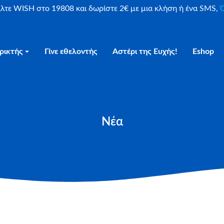
είλτε WISH στο 19808 και δωρίστε 2€ με μια κλήση ή ένα SMS,
Ο
ρικτής
Γίνε εθελοντής
Αστέρι της Ευχής!
Eshop
Νέα