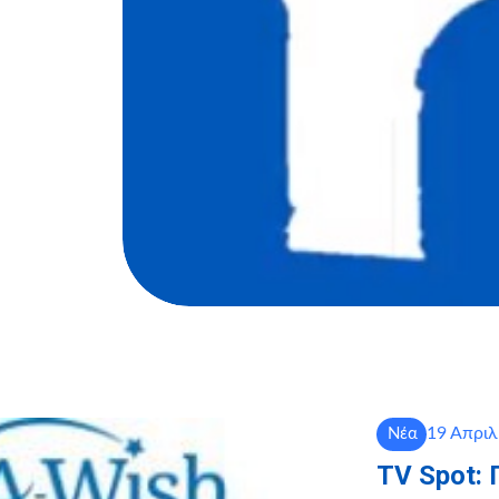
19 Απριλ
Νέα
TV Spot: