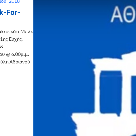
ίου, 2018
k-For-
έστε κάτι Μπλε
1ης Ευχής.
 &
ου @ 6.00μ.μ.
Πύλη Αδριανού