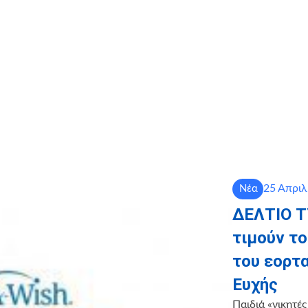
25 Απριλ
Νέα
ΔΕΛΤΙΟ Τ
τιμούν το
του εορτ
Ευχής
Παιδιά «νικητές