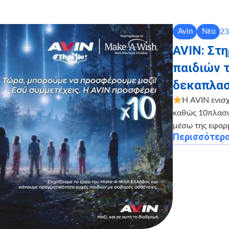
23
Avin
Νέα
AVIN: Στ
παιδιών 
δεκαπλασ
Η AVIN ενισ
καθώς 10πλασιά
μέσω της εφαρ
Περισσότερ