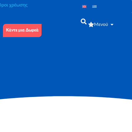
́ροι χρέωσης
Μενού
Κάντε μια Δωρεά