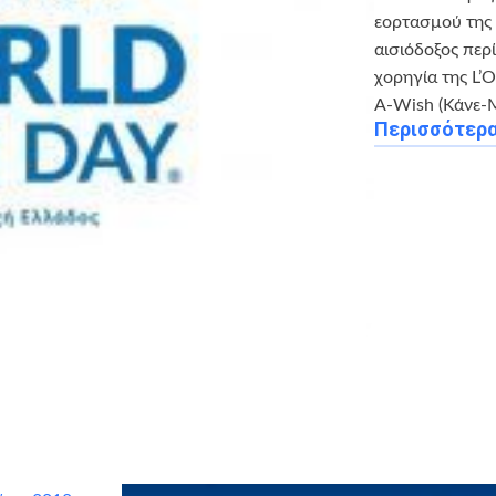
εορτασμού της 
αισιόδοξος περ
χορηγία της L’
A-Wish (Κάνε-
Περισσότερ