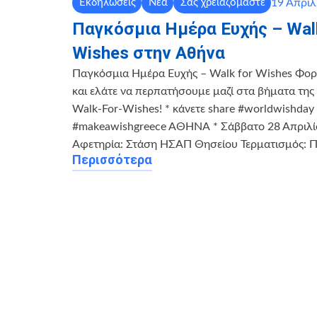
19 Απριλ
Εκδηλώσεις
Νέα
Σας χρειαζόμαστε
Παγκόσμια Ημέρα Ευχής – Wal
Wishes στην Αθήνα
Παγκόσμια Ημέρα Ευχής – Walk for Wishes Φορ
και ελάτε να περπατήσουμε μαζί στα βήματα της 
Walk-For-Wishes! * κάνετε share ‪#worldwishday
‪#makeawishgreece AΘΗΝΑ * Σάββατο 28 Απριλί
Αφετηρία: Στάση ΗΣΑΠ Θησείου Τερματισμός: 
Περισσότερα