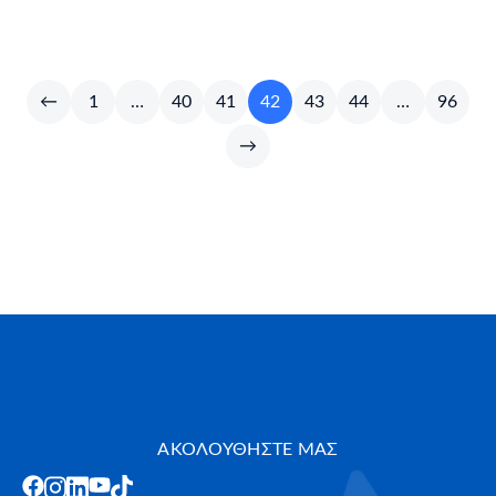
←
1
…
40
41
42
43
44
…
96
→
ΑΚΟΛΟΥΘΗΣΤΕ ΜΑΣ