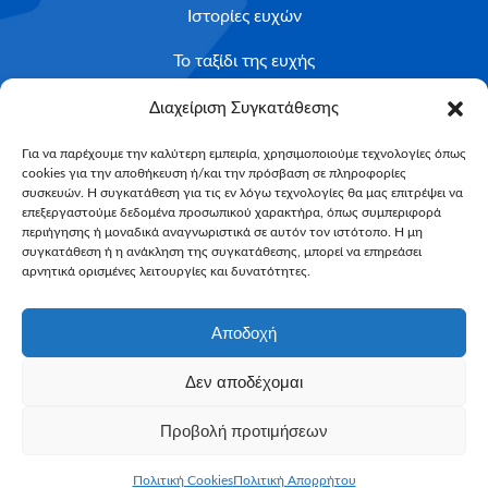
Ιστορίες ευχών
Το ταξίδι της ευχής
Κριτήρια Καταλληλότητας
Διαχείριση Συγκατάθεσης
Υποβολή Αιτήματος
Για να παρέχουμε την καλύτερη εμπειρία, χρησιμοποιούμε τεχνολογίες όπως
cookies για την αποθήκευση ή/και την πρόσβαση σε πληροφορίες
NEWSLETTER
συσκευών. Η συγκατάθεση για τις εν λόγω τεχνολογίες θα μας επιτρέψει να
Email*
επεξεργαστούμε δεδομένα προσωπικού χαρακτήρα, όπως συμπεριφορά
περιήγησης ή μοναδικά αναγνωριστικά σε αυτόν τον ιστότοπο. Η μη
συγκατάθεση ή η ανάκληση της συγκατάθεσης, μπορεί να επηρεάσει
αρνητικά ορισμένες λειτουργίες και δυνατότητες.
Αποδοχή
Δεν αποδέχομαι
Make-A-Wish Greece © 2025
Προβολή προτιμήσεων
All Rights Reserved
Web Magic by
Toulange
Πολιτική Cookies
Πολιτική Απορρήτου