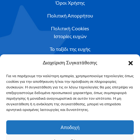
Όροι Χρήσης
Πολιτική Απορρήτου
Πολιτική Cookies
Ιστορίες ευχών
Το ταξίδι της ευχής
Κριτήρια Καταλληλότητας
Διαχείριση Συγκατάθεσης
Υποβολή Αιτήματος
Για να παρέχουμε την καλύτερη εμπειρία, χρησιμοποιούμε τεχνολογίες όπως
cookies για την αποθήκευση ή/και την πρόσβαση σε πληροφορίες
NEWSLETTER
συσκευών. Η συγκατάθεση για τις εν λόγω τεχνολογίες θα μας επιτρέψει να
Email*
επεξεργαστούμε δεδομένα προσωπικού χαρακτήρα, όπως συμπεριφορά
περιήγησης ή μοναδικά αναγνωριστικά σε αυτόν τον ιστότοπο. Η μη
συγκατάθεση ή η ανάκληση της συγκατάθεσης, μπορεί να επηρεάσει
αρνητικά ορισμένες λειτουργίες και δυνατότητες.
Αποδοχή