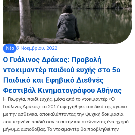
9 Νοεμβρίου, 2022
Νέα
Ο Γυάλινος Δράκος: Προβολή
ντοκιμαντέρ παιδιού ευχής στο 5ο
Παιδικό και Εφηβικό Διεθνές
Φεστιβάλ Κινηματογράφου Αθήνας
Η Γεωργία, παιδί ευχής, μέσα από το ντοκιμαντέρ «Ο
Γυάλινος Δράκος» το 2017 αφηγήθηκε τον δικό της αγώνα
με την ασθένεια, αποκαλύπτοντας την ψυχική δοκιμασία
που περνάνε παιδιά σαν κι αυτήν και στέλνοντας ένα ηχηρό
μήνυμα αισιοδοξίας. Το ντοκιμαντέρ θα προβληθεί την