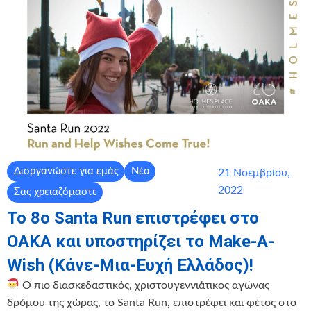
Διοργανώστε για εμάς
Νέα
21 Νοεμβρίου,
2022
Σας χρειαζόμαστε
To 8o Santa Run επιστρέφει στο
ΟΑΚΑ και υποστηρίζει το Make-A-
Wish (Κάνε-Μια-Ευχή Ελλάδος)!
Ο πιο διασκεδαστικός, χριστουγεννιάτικος αγώνας
δρόμου της χώρας, το Santa Run, επιστρέφει και φέτος στο