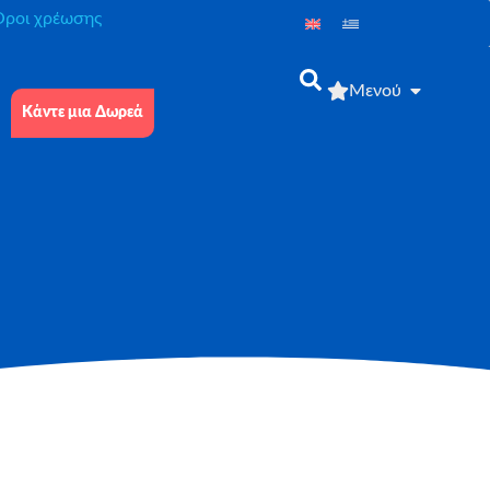
́ροι χρέωσης
Μενού
Κάντε μια Δωρεά