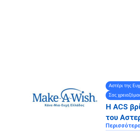
Αστέρι της Ευ
Σας χρειαζόμα
Η ACS βρ
του Αστερ
Περισσότερ