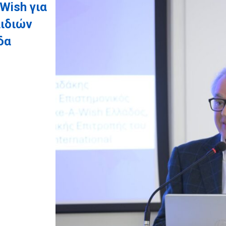
Wish για
αιδιών
δα