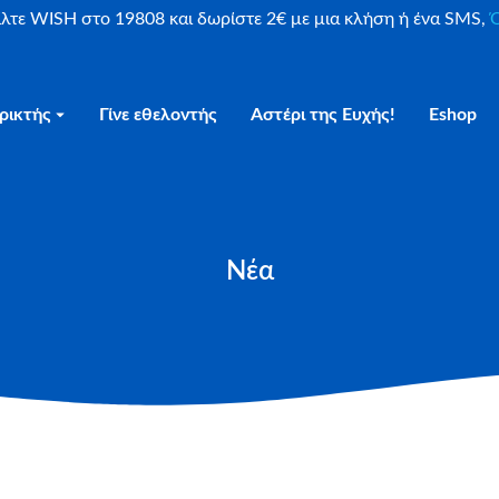
είλτε WISH στο 19808 και δωρίστε 2€ με μια κλήση ή ένα SMS,
Ο
ρικτής
Γίνε εθελοντής
Αστέρι της Ευχής!
Eshop
Νέα