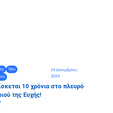
χής
Νέα
24 Δεκεμβρίου,
2024
στε
ίσκεται 10 χρόνια στο πλευρό
ιoύ της Ευχής!
α