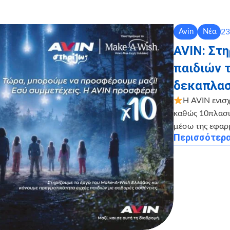
23
Avin
Νέα
AVIN: Στ
παιδιών 
δεκαπλασ
Η AVIN ενισ
καθώς 10πλασιά
μέσω της εφαρ
Περισσότερ