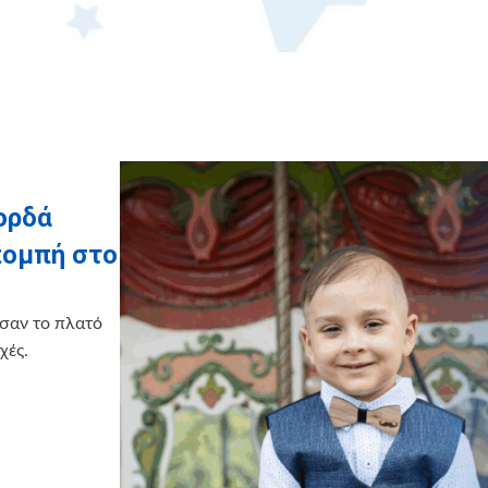
κορδά
πομπή στο
σαν το πλατό
χές.