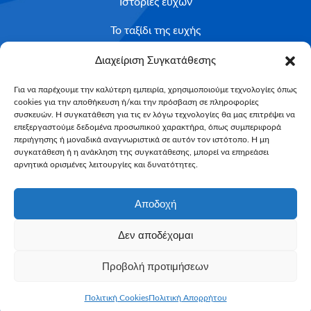
Ιστορίες ευχών
Το ταξίδι της ευχής
Κριτήρια Καταλληλότητας
Διαχείριση Συγκατάθεσης
Υποβολή Αιτήματος
Για να παρέχουμε την καλύτερη εμπειρία, χρησιμοποιούμε τεχνολογίες όπως
cookies για την αποθήκευση ή/και την πρόσβαση σε πληροφορίες
NEWSLETTER
συσκευών. Η συγκατάθεση για τις εν λόγω τεχνολογίες θα μας επιτρέψει να
Email*
επεξεργαστούμε δεδομένα προσωπικού χαρακτήρα, όπως συμπεριφορά
περιήγησης ή μοναδικά αναγνωριστικά σε αυτόν τον ιστότοπο. Η μη
συγκατάθεση ή η ανάκληση της συγκατάθεσης, μπορεί να επηρεάσει
αρνητικά ορισμένες λειτουργίες και δυνατότητες.
Αποδοχή
Δεν αποδέχομαι
Make-A-Wish Greece © 2025
Προβολή προτιμήσεων
All Rights Reserved
Web Magic by
Toulange
Πολιτική Cookies
Πολιτική Απορρήτου