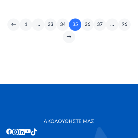
←
1
…
33
34
35
36
37
…
96
→
ΑΚΟΛΟΥΘΗΣΤΕ ΜΑΣ