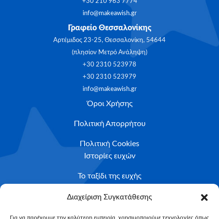
+30 210 963 7774
info@makeawish.gr
Γραφείο Θεσσαλονίκης
Αρτέμιδος 23-25, Θεσσαλονίκη, 54644
(πλησίον Μετρό Ανάληψη)
+30 2310 523978
+30 2310 523979
info@makeawish.gr
Όροι Χρήσης
Πολιτική Απορρήτου
Πολιτική Cookies
Ιστορίες ευχών
Το ταξίδι της ευχής
Κριτήρια Καταλληλότητας
Διαχείριση Συγκατάθεσης
Υποβολή Αιτήματος
Για να παρέχουμε την καλύτερη εμπειρία, χρησιμοποιούμε τεχνολογίες όπως