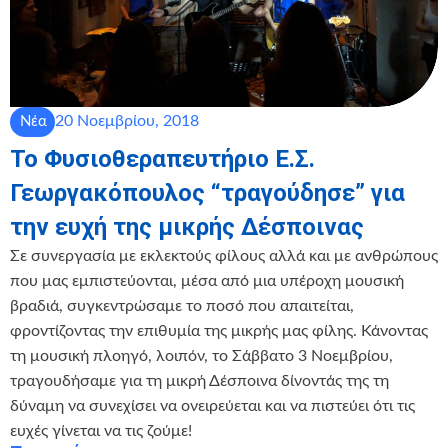
20 Νοεμβρίου, 2018
Νέα
Το Φυσιοθεραπευτήριο Ε.Σ.
Γεωργακόπουλος “τραγούδησε” για
την ευχή της μικρής Δέσποινας
Σε συνεργασία με εκλεκτούς φίλους αλλά και με ανθρώπους
που μας εμπιστεύονται, μέσα από μια υπέροχη μουσική
βραδιά, συγκεντρώσαμε το ποσό που απαιτείται,
φροντίζοντας την επιθυμία της μικρής μας φίλης. Κάνοντας
τη μουσική πλοηγό, λοιπόν, το Σάββατο 3 Νοεμβρίου,
τραγουδήσαμε για τη μικρή Δέσποινα δίνοντάς της τη
δύναμη να συνεχίσει να ονειρεύεται και να πιστεύει ότι τις
ευχές γίνεται να τις ζούμε!