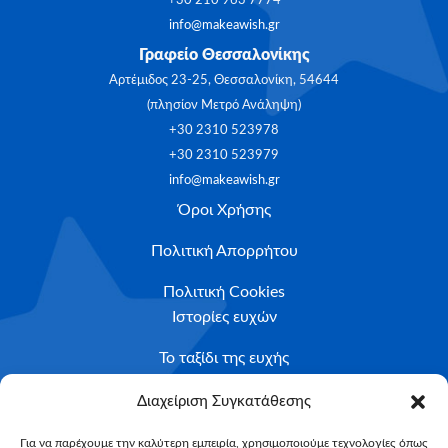
+30 210 963 7774
info@makeawish.gr
Γραφείο Θεσσαλονίκης
Αρτέμιδος 23-25, Θεσσαλονίκη, 54644
(πλησίον Μετρό Ανάληψη)
+30 2310 523978
+30 2310 523979
info@makeawish.gr
Όροι Χρήσης
Πολιτική Απορρήτου
Πολιτική Cookies
Ιστορίες ευχών
Το ταξίδι της ευχής
Κριτήρια Καταλληλότητας
Διαχείριση Συγκατάθεσης
Υποβολή Αιτήματος
Για να παρέχουμε την καλύτερη εμπειρία, χρησιμοποιούμε τεχνολογίες όπως