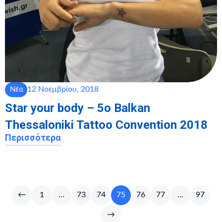
12 Νοεμβρίου, 2018
Νέα
Star your body – 5ο Balkan
Τhessaloniki Tattoo Convention 2018
Περισσότερα
←
1
…
73
74
75
76
77
…
97
→