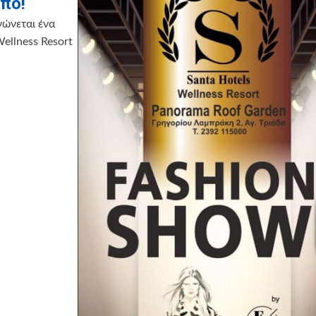
οπό!
νώνεται ένα
ellness Resort