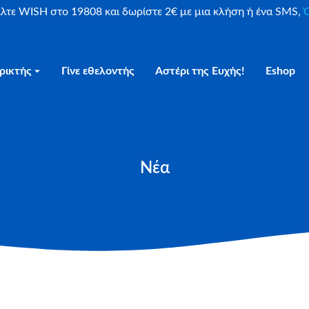
είλτε WISH στο 19808 και δωρίστε 2€ με μια κλήση ή ένα SMS,
Ο
ρικτής
Γίνε εθελοντής
Αστέρι της Ευχής!
Eshop
Νέα