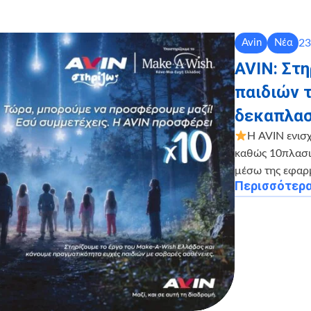
23
Avin
Νέα
AVIN: Στ
παιδιών 
δεκαπλασ
Η AVIN ενισ
καθώς 10πλασιά
μέσω της εφαρ
Περισσότερ