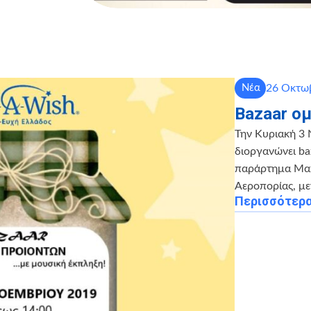
26 Οκτωβ
Νέα
Bazaar ο
Την Κυριακή 3
διοργανώνει ba
παράρτημα Μαγ
Αεροπορίας, με
Περισσότερ