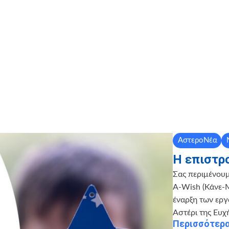
ΑστεροΝέα
Η επιστρ
Σας περιμένου
A-Wish (Κάνε-Μ
έναρξη των ερ
Αστέρι της Ευχή
Περισσότερ