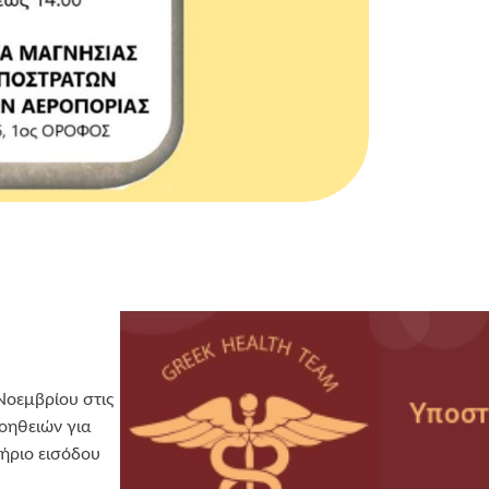
Νοεμβρίου στις
οηθειών για
τήριο εισόδου