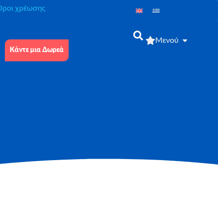
́ροι χρέωσης
Μενού
Κάντε μια Δωρεά