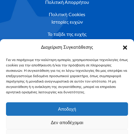
Πολιτική Απορρήτου
Πολιτική Cookies
Ιστορίες ευχών
Το ταξίδι της ευχής
Κριτήρια Καταλληλότητας
Διαχείριση Συγκατάθεσης
Υποβολή Αιτήματος
Για να παρέχουμε την καλύτερη εμπειρία, χρησιμοποιούμε τεχνολογίες όπως
cookies για την αποθήκευση ή/και την πρόσβαση σε πληροφορίες
NEWSLETTER
συσκευών. Η συγκατάθεση για τις εν λόγω τεχνολογίες θα μας επιτρέψει να
Email*
επεξεργαστούμε δεδομένα προσωπικού χαρακτήρα, όπως συμπεριφορά
περιήγησης ή μοναδικά αναγνωριστικά σε αυτόν τον ιστότοπο. Η μη
συγκατάθεση ή η ανάκληση της συγκατάθεσης, μπορεί να επηρεάσει
αρνητικά ορισμένες λειτουργίες και δυνατότητες.
Αποδοχή
Δεν αποδέχομαι
Make-A-Wish Greece © 2025