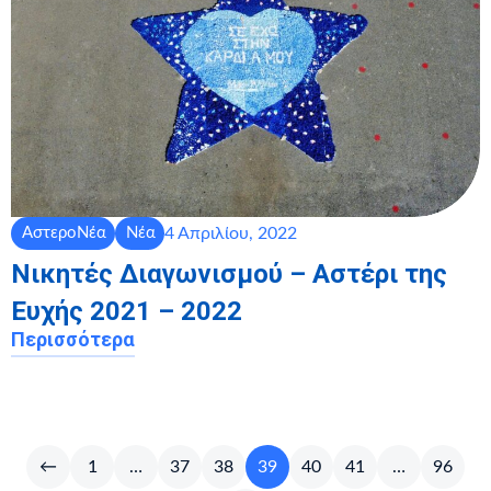
4 Απριλίου, 2022
ΑστεροΝέα
Νέα
Νικητές Διαγωνισμού – Αστέρι της
Ευχής 2021 – 2022
Περισσότερα
←
1
…
37
38
39
40
41
…
96