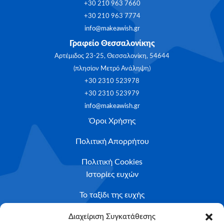
+30 210 963 7660
+30 210 963 7774
info@makeawish.gr
Γραφείο Θεσσαλονίκης
Αρτέμιδος 23-25, Θεσσαλονίκη, 54644
(πλησίον Μετρό Ανάληψη)
+30 2310 523978
+30 2310 523979
info@makeawish.gr
Όροι Χρήσης
Πολιτική Απορρήτου
Πολιτική Cookies
Ιστορίες ευχών
Το ταξίδι της ευχής
Κριτήρια Καταλληλότητας
Διαχείριση Συγκατάθεσης