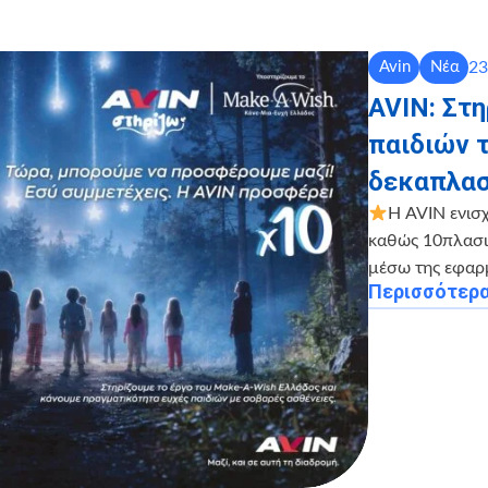
23
Avin
Νέα
AVIN: Στ
παιδιών 
δεκαπλασ
Η AVIN ενισ
καθώς 10πλασιά
μέσω της εφαρ
Περισσότερ