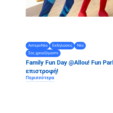
ΑστεροΝέα
Εκδηλώσεις
Νέα
Σας χρειαζόμαστε
Family Fun Day @Allou! Fun Par
επιστροφή!
Περισσότερα