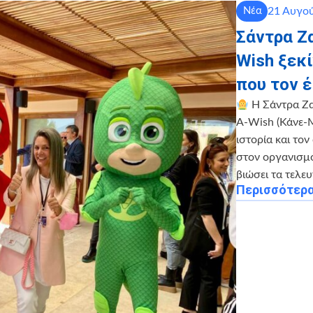
21 Αυγο
Νέα
Σάντρα Ζ
Wish ξεκ
που τον 
Η Σάντρα Ζα
A-Wish (Κάνε-Μ
ιστορία και το
στον οργανισμό 
βιώσει τα τελευ
Περισσότερ