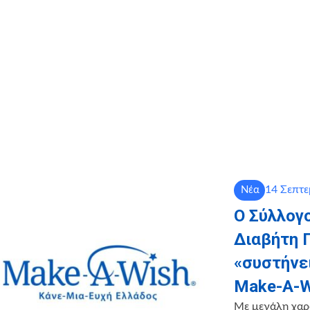
14 Σεπτε
Νέα
Ο Σύλλογ
Διαβήτη 
«συστήνει
Make-Α-W
Mε μεγάλη χαρά