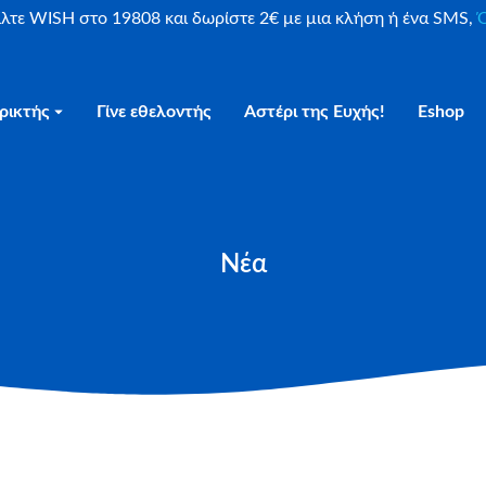
είλτε WISH στο 19808 και δωρίστε 2€ με μια κλήση ή ένα SMS,
Ο
ρικτής
Γίνε εθελοντής
Αστέρι της Ευχής!
Eshop
Νέα