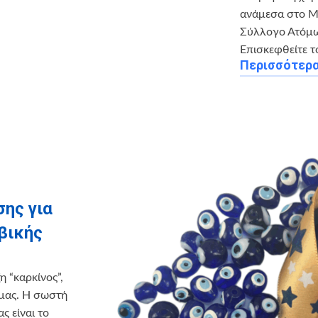
ανάμεσα στο M
Σύλλογο Ατόμω
Επισκεφθείτε τ
Περισσότερ
ης για
βικής
 “καρκίνος”,
 μας. Η σωστή
ς είναι το