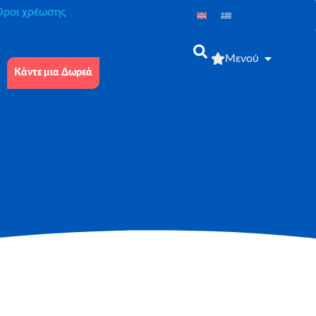
́ροι χρέωσης
Μενού
Κάντε μια Δωρεά