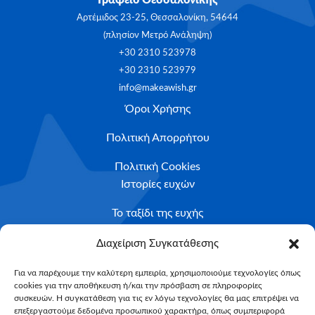
Αρτέμιδος 23-25, Θεσσαλονίκη, 54644
(πλησίον Μετρό Ανάληψη)
+30 2310 523978
+30 2310 523979
info@makeawish.gr
Όροι Χρήσης
Πολιτική Απορρήτου
Πολιτική Cookies
Ιστορίες ευχών
Το ταξίδι της ευχής
Κριτήρια Καταλληλότητας
Διαχείριση Συγκατάθεσης
Υποβολή Αιτήματος
Για να παρέχουμε την καλύτερη εμπειρία, χρησιμοποιούμε τεχνολογίες όπως
cookies για την αποθήκευση ή/και την πρόσβαση σε πληροφορίες
NEWSLETTER
συσκευών. Η συγκατάθεση για τις εν λόγω τεχνολογίες θα μας επιτρέψει να
Email*
επεξεργαστούμε δεδομένα προσωπικού χαρακτήρα, όπως συμπεριφορά