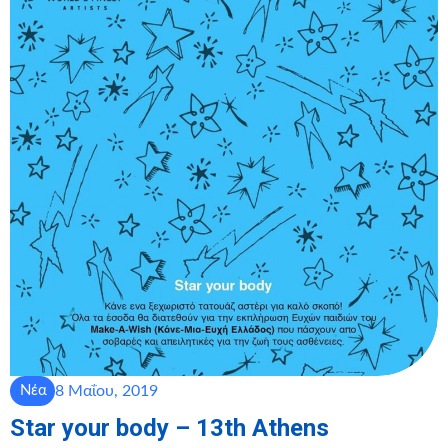
8 Μαΐου, 2019
Νέα
Star your body – 13th Athens