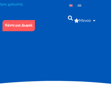
́ροι χρέωσης
Μενού
Κάντε μια Δωρεά