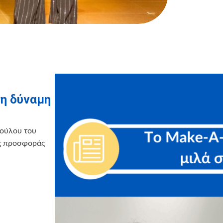
τη δύναμη
πούλου του
ης προσφοράς