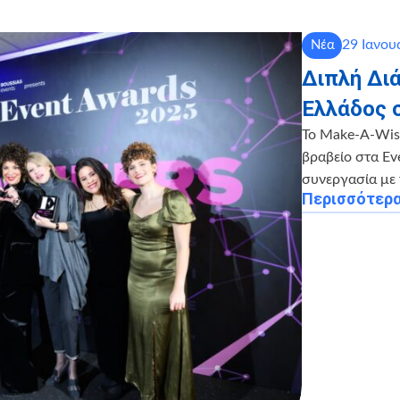
29 Ιανου
Νέα
Διπλή Δι
Ελλάδος 
Το Make-A-Wish
βραβείο στα Ev
συνεργασία με 
Περισσότερ