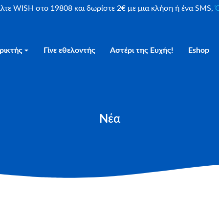
είλτε WISH στο 19808 και δωρίστε 2€ με μια κλήση ή ένα SMS,
Ο
ρικτής
Γίνε εθελοντής
Αστέρι της Ευχής!
Eshop
Νέα