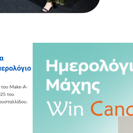
α
μερολόγιο
 του Make-A-
025 του
ρυσταλλίδου.