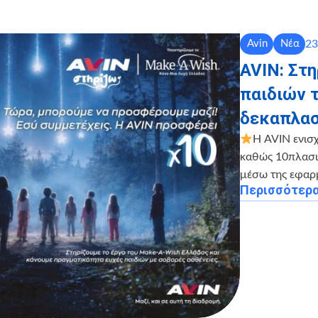
23
Avin
Νέα
AVIN: Στ
παιδιών 
δεκαπλασ
Η AVIN ενισ
καθώς 10πλασιά
μέσω της εφαρ
Περισσότερ