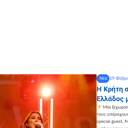
19 Φεβρο
Νέα
Η Κρήτη 
Ελλάδος 
Μία ξεχωρισ
τους υπέροχους
special guest,